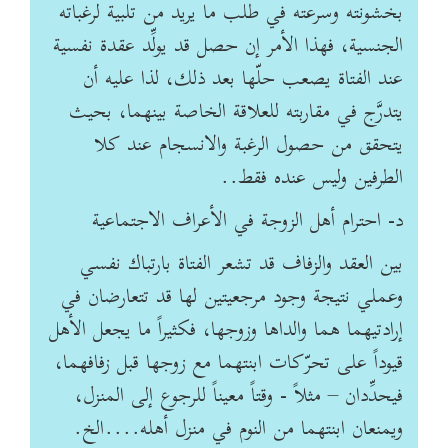
بخشونته وسرعته في طلب ما يريد من تلبية لرغباته
الجنسية، فهذا الأمر إن حصل قد يولِّد عقدة نفسية
عند الفتاة يصعب حلّها بعد ذلك، لذا عليه أن
يتدرَّج في مقاربته للعلاقة الخاصة بينهما، بحيث
يتحقق من حصول الرغبة والانسجام عند كلا
الطرفين وليس عنده فقط..
د- احترام أهل الزوجة في الأعراف الاجتماعية
بين العقد والزفاف قد تشعر الفتاة بارتباك نفسي
وعملي نتيجة وجود مرجعيتين لها قد تتعارضان في
إرادتيهما هما والداها وزوجها، فكثيراً ما يجعل الأهل
قيوداً على تحرّكات ابنتهما مع زوجها قبل زفافهما،
فيحدِّدان – مثلاً - وقتاً معيناً للرجوع إلى المنزل،
ويمنعان ابنتهما من النوم في منزل أهله....الخ.