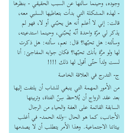
وجوده، وحينما سألتها عن السبب الحقيقي - بنظرها
- لهذه المشكلة التي بدأت بتعاطيها السلبي معه،
قالت: إني لا أعلم أنه هل يحبّني أو لا، فهو لم
يذكر لي مرّة واحدة أنّه يُحبّني، وحينما استدعيته،
وسألته: هل تحبّها؟ قال: نعم، سألته: هل ذكرت
لها ولو مرَّة بأنك تحبّها؟ فكان جوابه المفاجئ: أنا
لست ولداً حتّى أقول لها ذلك !!!!
ج- التدرج في العلاقة الخاصة
من الأمور المهمة التي ينبغي للشاب أن يلتفت إليها
بعد عقد الزواج أن يُلاحظ سِنّ الفتاة، وتربيتها
السابقة القائمة على العفة والحياء من الرجال
الأجانب، كما هو الحال –ولله الحمد- في أغلب
بيئاتنا الاجتماعية. وهذا الأمر يتطلب أن لا يصدمها