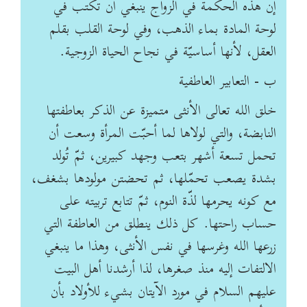
إن هذه الحكمة في الزواج ينبغي أن تكتب في
لوحة المادة بماء الذهب، وفي لوحة القلب بقلم
العقل، لأنها أساسيّة في نجاح الحياة الزوجية.
ب - التعابير العاطفية
خلق الله تعالى الأنثى متميزة عن الذكر بعاطفتها
النابضة، والتي لولاها لما أحبّت المرأة وسعت أن
تحمل تسعة أشهر بتعب وجهد كبيرين، ثمّ تُولد
بشدة يصعب تحمّلها، ثم تحضتن مولودها بشغف،
مع كونه يحرمها لذّة النوم، ثمّ تتابع تربيته على
حساب راحتها. كل ذلك ينطلق من العاطفة التي
زرعها الله وغرسها في نفس الأنثى، وهذا ما ينبغي
الالتفات إليه منذ صغرها، لذا أرشدنا أهل البيت
عليهم السلام في مورد الآيتان بشيء للأولاد بأن