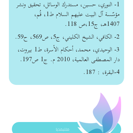
1- النوري، حسين، مستدرك الوسائل، تحقيق ونشر
مؤسّسة آل البيت عليهم السلام ط1، قُم،
1407هـ، ج15،ص 118.
2- الكافي، الشيخ الكليني، ج5، ص569، ح59.
3- الوحيدي، محمد، أحكام الأسرة، ط1 بيروت،
دار المصطفى العالمية، 2010 م. ج1 ص197.
4-البقرة، : 187.
ملتيمديا