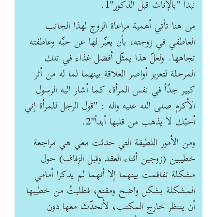
نبدأ "بالإناث قبل الذكور"1.
من هنا تأتي أهمية مراعاة الزوج لهذا الجانب
العاطفي في زوجته، بأن يعبِّر لها عن حبِّه وعاطفته
تجاهها. ولعلّ هذا يمثّل أفضل غذاء في تلك
المرحلة لتعزيز أواصر العلاقة بينهما لما له من أثر
كبير جدّاً في نفس المرأة، كما أشار اليه الرسول
الأكرم صلى الله عليه واله : "قول الرجل للمرأة إني
أحبّك لا يذهب من قلبها أبداً"2.
ومن الأمور اللطيفة التي حدثت معي هي مراجعة
خطيبين (زوجين أثناء العقد وقبل الزفاف) حول
مشكلة تفاقمت بينهما إلا أنهما لم يذكرا أمامي
المشكلة بشكل واضح ومقنع، فطلبتُ من خطيبها
أن ينتظر خارج المكتب، لأتحدّث معها دون