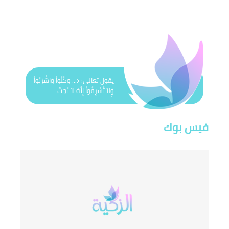
يقول تعالى: ﴿... وكُلُواْ وَاشْرَبُواْ
وَلاَ تُسْرِفُواْ إِنَّهُ لاَ يُحِبُّ
الْمُسْرِفِينَ﴾
فيس بوك