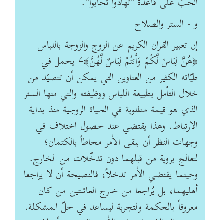
الحبّ على قاعدة "تهادوا تحابوا".
و - الستر والصلاح
إن تعبير القران الكريم عن الزوج والزوجة باللباس
﴿هُنَّ لِبَاسٌ لَّكُمْ وَأَنتُمْ لِبَاسٌ لَّهُنَّ﴾4 يحمل في
طيّاته الكثير من العناوين التي يمكن أن تتصيّد من
خلال التأمل بطبيعة اللباس ووظيفته والتي منها الستر
الذي هو قيمة مطلوبة في الحياة الزوجية منذ بداية
الارتباط. وهذا يقتضي عند حصول اختلاف في
وجهات النظر أن يبقى الأمر محاطاً بالكتمان؛
لتعالج بروية من قبلهما دون تدخّلات من الخارج.
وحينما يقتضي الأمر تدخلاً، فالنصيحة أن لا يراجعا
أهليهما، بل يُراجعا من خارج العائلتين من كان
معروفاً بالحكمة والتجربة ليساعد في حلّ المشكلة.