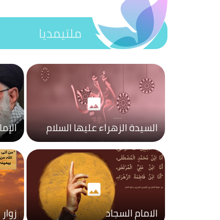
ملتيمديا
photo
السيدة الزهراء عليها السلام
الإم
photo
الامام السجاد
زوار 