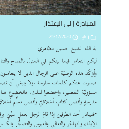
المبادرة إالى الإعتذار
زواج
25/12/2020
access_time
folder_open
ية الله الشيخ حسين مظاهري
ليكن التعامل فيما بينكم في المنزل بالمدح والثناء 
وأؤكّد هذه الوصيّة على الرجال الذين لا يتعاملون ه
صدرت عنكم كلمات جارحة -ولا ينبغي أن تصدُر عن
مسؤوليّة التقصير، واخضعوا لذلك، فالخضوع هنا ن
مدرسةٍ وأفضل كتابٍ أخلاقيّ وأفضل معلِّمِ أخلاقٍ
•فليبادر أحد الطرفين إذا قامَ الرجل بعملٍ سيِّئٍ و
الإيذاء والتهاجُر والتعالي والعبوس والتضجُّر وال