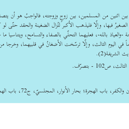
زاع بين اثنين من المسلمين، بين زوجٍ وزوجته، فالواجبُ هو أن يتصا
ر الصغيرُ فبها، وإلّا فليذهب الأكبر لتُزال الضغينة والحقد حتّى لو 
-والعياذ بالله-، فعليهما التحلّي بالصفاء والتسامح، ويتناسيا ما
اً في اليوم الثالث، وإلّا ترسّخت الأضغانُ في قلبيهما، وخرجا من
 الشريفة(2).
102 - بتصرّف.