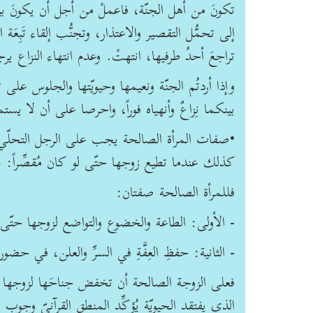
تكونَ من أهل الجنّة، فاعملْ من أجل أن يكونَ بيت
إلى تحمُّل التقصير والاعتذار، وتجنُّب إلقاء تَبِع
تراجعَ أحدُ طرفيها، انتهتْ. وعدم انتهاء النزاع ي
وإذا أردتُم الجنّة ونعيمها وحيويّتها والجلوس على 
بينكما نِزاعٌ وأنهياه فوراً، واحرصا على أن لا يستم
•صفات المرأة الصالحة يجب على الرجل التحلّي بالر
كذلك عندما تطيع زوجها حتّى لو كان مُقصِّراً: ﴿فَالصَّالِح
فللمرأة الصالحة صفتان:
- الأولى: الطاعة والخضوع والتواضع لزوجها حتّى ل
- الثانية: حفظِ العِفَّةِ في السرِّ والعلن، في ح
فعلى الزوجة الصالحة أن تخفض جناحَها لزوجها إذ
الذي يفتقد الحيويّة يُؤكِّد المنطق القرآنيّ وجوب اج