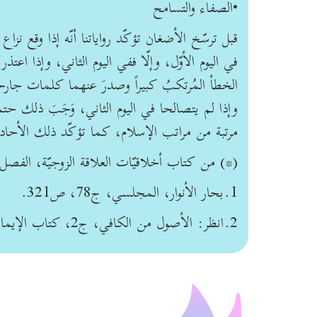
•الصفاء والتسامح
قبل ترسّخ الأضغان تؤكّد رواياتنا أنّه إذا وقع ن
في اليوم الأوّل، وإلّا ففي اليوم الثاني، وإذا اعتذ
الخطأ المُرتكبُ كبيراً وصدرَ عنهما كلمات جارحة 
وإذا لم يتصالحا في اليوم الثاني، وَجَبَ ذلك حتم
مرتبة من مراتب الإسلام، كما تؤكّد ذلك الأحاديث
(*) من كتاب أخلاقيّات العلاقة الزوجيّة، الفصل الثالث، ص
1.بحار الأنوار، المجلسي، ج78، ص321.
2.انظر: الأصول من الكافي، ج2، كتاب الإيمان والكفر، باب الهجرة؛ بحار الأنوار، المجلسيّ، ج72، باب الهجران.