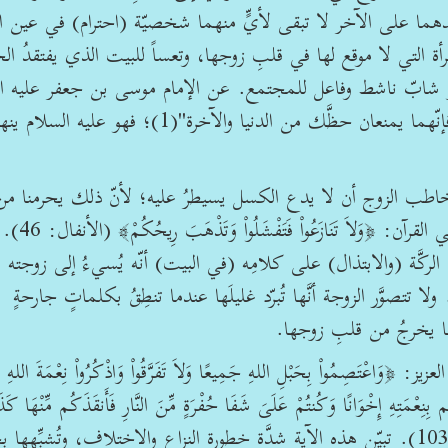
حدهما على الآخر لا تبقى لأيٍّ منهما شخصيّة (احترام) في عين ا
أة التي لا موقع لها في قلبِ زوجها، وتعساً للبيت الذي يفتقدُ الحي
بّة أو شابّ ناشط وفاعل للمجتمع. عن الإمام موسى بن جعفر عليه ا
في حديثٍ مرويٍّ عنه: "إيّاك والضجر والكسل، فإنّهما يمنعان حظَّك من الدنيا والآخرة"(1)؛ فهو عليه السل
اطب الزوج أن لا يدع الكسل يسيطرُ عليه؛ لأنّ ذلك يحرمنا من
الدنيا والآخرة. •﴿وَتَذْهَبَ رِيحُكُمْ﴾ يقول تعالى في 
ركَّة (والابتذال) على كلامِه (في البيت) أنّه يُسيءُ إلى زوجته 
 ولا تتصوَّر الزوجة أنَّها تُبرّد غليلَها عندما تنطِقُ بكلماتٍ جارحةٍ
َها يخرجُ من قلبِ زوجها.
وَاعْتَصِمُواْ بِحَبْلِ اللهِ جَمِيعًا وَلاَ تَفَرَّقُواْ وَاذْكُرُواْ نِعْمَةَ اللهِ
م بِنِعْمَتِهِ إِخْوَانًا وَكُنتُمْ عَلَىَ شَفَا حُفْرَةٍ مِّنَ النَّارِ فَأَنقَذَكُم مِّنْهَا كَذ
يُبَيِّنُ اللهُ لَكُمْ آيَاتِهِ لَعَلَّكُمْ تَهْتَدُونَ﴾ (آل عمران: 103). تبيّن هذه الآية شدَّة خطورة النزاع والاختلاف، وتُشبِّ