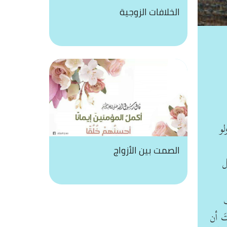
الخلافات الزوجية
لو
الصمت بين الأزواج
ل
ب
َ أن