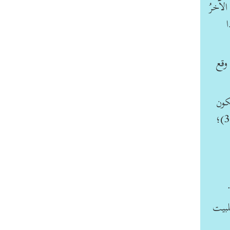
لآخرُ
ا
وقع
كون
لبيت