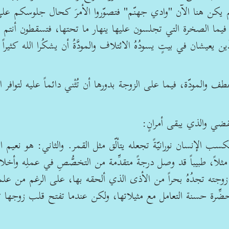
 يكن هنا الآن "وادي جهنّم" فتصوّروا الأمرَ كحال جلوسكم عل
، فيما الصخرة التي تجلسون عليها ينهار ما تحتها، فتسقطون أنتم 
ين يعيشان في بيتٍ يسودُهُ الائتلاف والمودَّةُ أن يشكُرا الله كثيراً
 والمودّة، فيما على الزوجة بدورها أن تُثْني دائماً عليه لتوافر ا
 تنقضي والذي يبقى أمرانٍ:
ب الإنسان نورانيّةً تجعله يتألّق مثل القمر. والثاني: هو نعيم الج
لاً، طبيباً قد وصل درجةً متقدِّمة من التخصُّصِ في عملِه وأخلاق
وجته تجدُهُ بحراً من الأذى الذي ألحقه بها، على الرغم من علم
تحضِّرة حسنة التعامل مع مثيلاتها، ولكن عندما تفتح قلب زوجها 