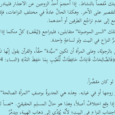
ك مُفعماً بالنشاط. إذا أحجمَ أحدُ الزوجين عن الاعتذار فليبادر ا
َة التقصير على الآخر. وهكذا الحالُ عادةً في مختلفِ النزاعات، فإذ
رجع إلى عدم تراجُع الطرفين أو أحدهما.
تلك "السرر الموضونة" متقابلين، فليتراجع (لِيَعْف) كلّ منكما إذا 
رَّ النزاع في البيت ولو لساعةٍ واحدة.
جولة، وعلى المرأة أن تكون "سيِّدة" حقّاً، والقرآن يقول إنّها ت
َاتُ قَانِتَاتٌ حَافِظَاتٌ لِّلْغَيْبِ بِمَا حَفِظَ اللهُ﴾ (النساء: 34)؛
و كان مقصِّراً.
ضور زوجها أو في غيابه. وهذه هي الجديرةُ بوصفِ "المرأة الصالحة".
ا وقع اختلافٌ أصلاً، وهذا هو حالُ المسلِم الحقيقيّ. •تعساً ل
تناب النزاع في البيت؛ لأنّه يُؤدّي إلى ذهابِ الهيبة، ويدمِّرُ