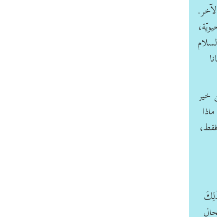
لآخر.
ويّة،
لسلام
ام ينهانا
 خير
القرآن: ﴿وَلاَ تَنَازَعُواْ فَتَفْشَلُواْ وَتَذْهَبَ رِيحُكُمْ﴾ (الأنفال: 46). ماذا
فقط،
َلِكَ
هها بحال