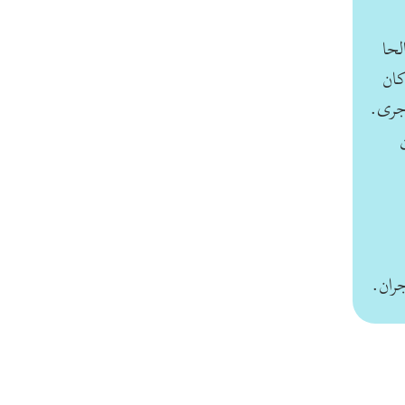
لحا
كان
 جرى.