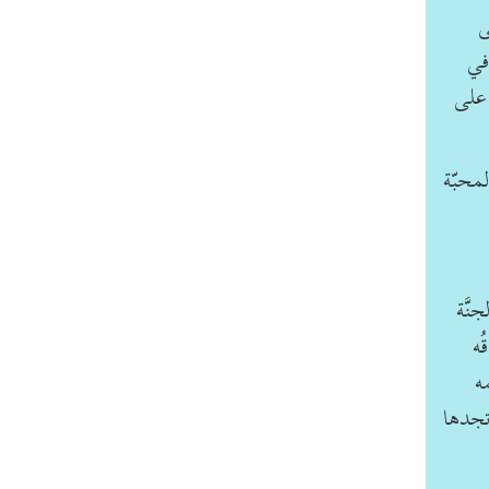
ى
في
 على
لمحبّة
نَّة
ُه
ه
تجدها