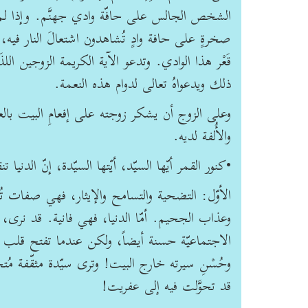
الشخص الجالس على حافّة وادي جهنَّم. وإذا لم
صخرةٍ على حافة وادٍ تُشاهدون اشتعالَ النار فيه
قَعْر هذا الوادي. وتدعو الآية الكريمة الزوجين اللذَ
ذلك ويدعواهُ تعالى لدوام هذه النعمة.
وعلى الزوج أن يشكر زوجته على إفعامِ البيت بالعطف
والأُلفة لديه.
•كنور القمر أيّها السيّد، أيّتها السيّدة، إنّ الدنيا
الأوّل: التضحية والتسامح والإيثار، فهي صفات تُكس
وعذاب الجحيم. أمّا الدنيا، فهي فانية. قد نرى، مث
الاجتماعيّة حسنة أيضاً، ولكن عندما تفتح قلب ز
وحُسْنِ سيرته خارج البيت! وترى سيّدة مثقّفة مُ
قد تحوَّلت فيه إلى عفريت!