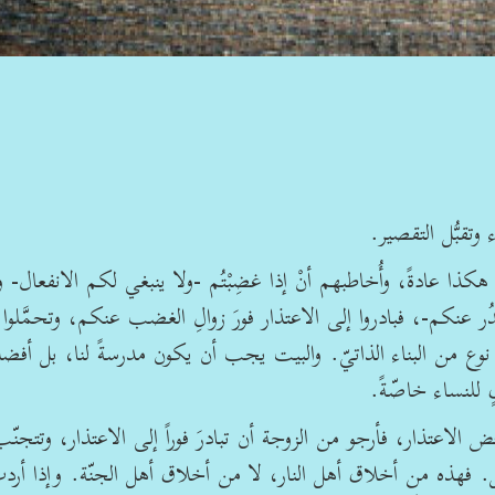
وتقبُّل التقصير.
كذا عادةً، وأُخاطبهم أنْ إذا غضِبْتُم -ولا ينبغي لكم الانفعال- و
كم-، فبادروا إلى الاعتذار فورَ زوالِ الغضب عنكم، وتحمَّلوا
وع من البناء الذاتيّ. والبيت يجب أن يكون مدرسةً لنا، بل أفض
 للنساء خاصّةً.
رفض الاعتذار، فأرجو من الزوجة أن تبادرَ فوراً إلى الاعتذار، وتتجنّ
كسل. فهذه من أخلاق أهل النار، لا من أخلاق أهل الجنّة. وإذا أردت