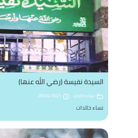
السيدة نفيسة (رضي الله عنها)
نساء خالدات
28/04/2021
access_time
folder_open
نساء خالدات