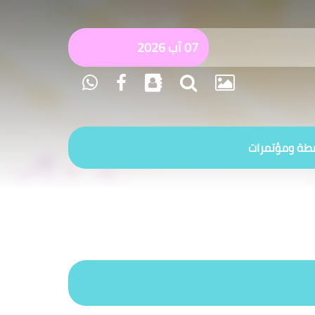
22 صفر 1448
طة ومؤتمرات