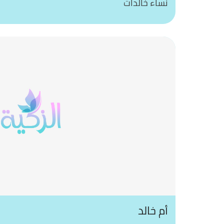
نساء خالدات
أم خالد