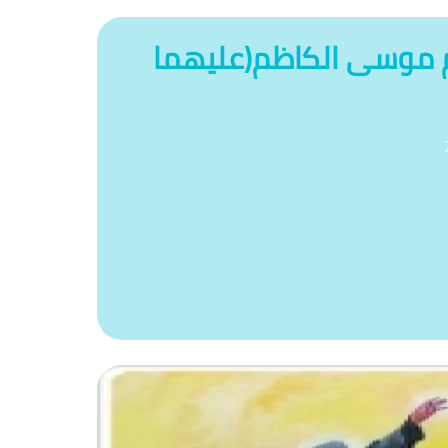
م موسى الكاظم(عليهما