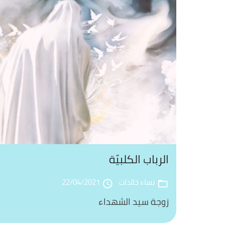
الرباب الكلبيّة
نساء خالدات
22/04/2021
access_time
folder_open
زوجة سيد الشهداء