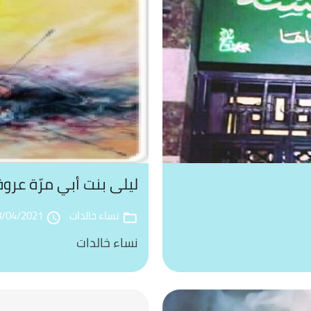
ليلى بنت أبي مرّة عرو
نساء خالدات
8/04/2021
access_time
folder_open
نساء خالدات