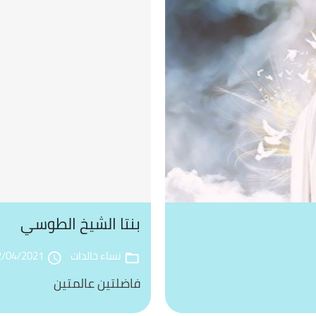
بنتا الشيخ الطوسي
نساء خالدات
2/04/2021
access_time
folder_open
فاضلتين عالمتين