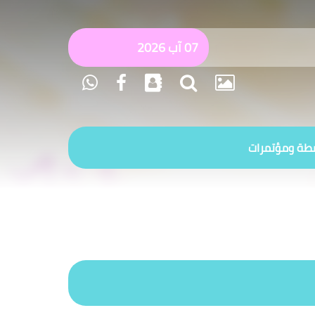
07 آب 2026
طة ومؤتمرات