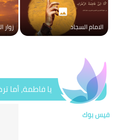
photo
الامام السجاد
زوار ا
يا فاطمة، أما تر
الأكرم)
فيس بوك