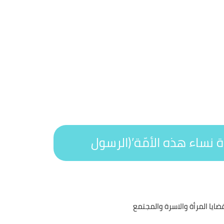
 نساء هذه الأمّة’(الرسول
يا المرأة والاسرة والمجتمع