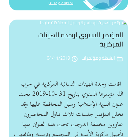
المحافظة عليها
إط
المؤتمر السنوي لوحدة الهيئات
ال
المركزية
الع
لتل
انشطة ومؤتمرات
04/11/2019
سو
access_time
folder_open
تك
ال
ال
ال
عف
في
اقامت وحدة الهيئات النسائية المركزية في حزب
ال
وح
الله مؤتمرها السنوي بتاريخ 31 -10-2019 تحت
ال
زيا
عنوان الهوية الإسلامية وسبل المحافظة عليها وقد
ال
وف
بر
تخلل المؤتمر جلسات ثلاث تناول المحاضرون
من
سم
عناووين مختلفة اندرجت تحت هذا العنوان منها
ال
ال
تأصيل مركزية الأسرة في المجتمع وترسيخ وظائفها ،
قا