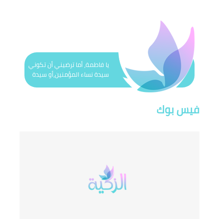
يا فاطمة، أما ترضيني أن تكوني
سيدة نساء المؤمنين،أو سيدة
نساء هذه الأمّة’(الرسول الأكرم)
فيس بوك