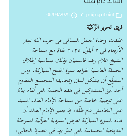
القائد دام ظلّه
ال
انشطة ومؤتمرات
06/09/2025
access_time
folder_open
فريق تحرير الزّكيّة
عقدت وحدة العمل النسائي في حزب الله نهار
الأربعاء في ٣ أيلول ٢٠٢٥ لقاءً مع سماحة
الشيخ غلام رضا قاسميان وذلك بمناسبة إطلاق
الحملة العالمية لقراءة سورة الفتح المباركة. ومن
المتوقّع أن يشكل لبنان وتحديدا المجتمع المقاوم
أحد أبرز المشاركين في هذه الحملة التي تُقام بناءً
على توصية خاصة من سماحة الإمام القائد السيد
علي الخامنئي دام ظلّه، إذ يعتبر الإمام القائد أن
هذه السورة المباركة تعرض السردية القرآنية للمرحلة
التاريخية الحساسة التي نمرّ بها في عصرنا الحالي،