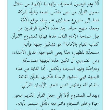
ألا وهو الوصول للمعارف والهداية الإلهية من خلال
تحويل القرآن من نص مقدّس نضعه ونقرأه للبركة
فقط إلى مشروع حضاري عبر ربطه بواقع الأمّة
وجعله منهج حياة. وقد حدّد الأخوة الوافدون من
قِبل سماحة الإمام القائد هدفا نهائيا لمشروع "القرآن
كتاب القيام والإقامة" هو تشكيل جبهة قرآنية
مستعدّة للظهور، هذا يعني المواجهة مقابل الأعداء،
ومن الضروري أن تكون هذه الجبهة متماسكة
ومتراصّة وفيها انسجام وتكامل. أما الغاية من هذه
الجبهة فهي تحقيق الرسالة الكبرى للقرآن القائلة
بالقيام لله وإظهار الدين الحق بالإيمان القرآني.
ويهدف المشروع أوّلا إلى جعل القرآن الكريم محور
حياة وخلق انسجام دائم معه وتأمّل مستمر بآياته.