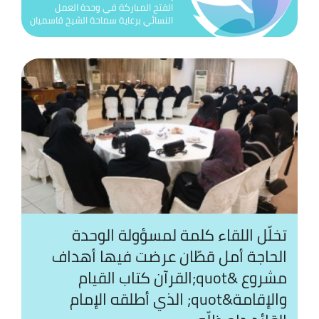
الفتح المباركة في وحدة العمل
النسائي برعاية سماحة الشيخ قاسميان
تك
ال
عف
ال
زيا
وف
من
ال
تخلّل اللقاء كلمة لمسؤولة الوحدة
حف
الحاجة أمل قطّان عرضت فيها أهداف
تأب
مشروع &quot;القرآن كتاب القيام
لش
والإقامة&quot; الذي أطلقه الإمام
مح