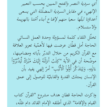
أي سردية النصر والفتح المبين بحسب التعبير
الإلهي، في مقابل السردية المضلِّلة التي يسعى
أعداؤنا لبثّها سعيا منهم لإقناع أبناء أمّتنا بالهزيمة
والاستسلام.
تخلّل اللقاء كلمة لمسؤولة وحدة العمل النسائي
الحاجة أمل قطّان عرضت فيها لأهمّية تعزيز العلاقة
مع القرآن الكريم من خلال التدبّر بآياته ومضامينها،
موضّحة أن في الآية "كِتَٰبٌ أَنزَلْنَٰهُ إِلَيْكَ مُبَٰرَكٌ لِّيَدَّبَّرُوٓاْ
ءَايَٰتِهِۦ وَلِيَتَذَكَّرَ أُوْلُواْ ٱلْأَلْبَٰبِ" أمرٌ إلهي يفيد بأن
الإنسان يمتلك القدرة والقابليّة للوصول إلى عمق
القرآن.
وذكرت الحاجة قطان هدف مشروع "القرآن كتاب
القيام والإقامة" الذي أطلقه الإمام القائد دام ظلّه،