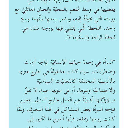
تكون لحظة السكينة تلك؟ إنَّها الأوقات التي
يقضيها في وسط مُفعم بالمحبّة والحنان العائليّ مع
زوجته التي تتودّدُ إليه، ويشعر بجنبها بأنّهما وجود
واحد. اللحظة الّتي يلتقي فيها بزوجته تلك هي
لحظة الراحة والسكينة"3
.
"
المرأة في زحمة حياتها الإنسانيّة تواجه أزمات
واضطرابات، سواء كانت مشغولةً في خارج منزلها
بالأنشطة المختلفة كالفعاليّات السياسيّة
والاجتماعيّة وغيرها، أم في منزلها حيث لا تقلّ
مسؤوليّاتها أهميّةً عن العمل خارج المنزل. وحين
تواجه المرأة بعض المشاكل في هذا المعترك، ولمّا
كانت روحها رقيقة، فإنّها أحوج ما تكون إلى