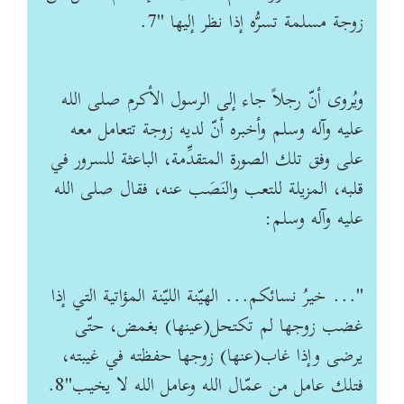
زوجة مسلمة تسرُّه إذا نظر إليها "7
.
ويُروى أنّ رجلاً جاء إلى الرسول الأكرم صلى الله
عليه وآله وسلم وأخبره أنّ لديه زوجة تتعامل معه
على وفق تلك الصورة المتقدِّمة، الباعثة للسرور في
قلبه، المزيلة للتعب والنَصَب عنه، فقال‏ صلى الله
عليه وآله وسلم
:
"...
خيرُ نسائكم... الهيّنة الليّنة المؤاتية التي إذا
غضب زوجها لم تكتحل(عينها) بغمض، حتّى
يرضى وإذا غاب(عنها) زوجها حفظته في غيبته،
فتلك عامل من عمّال الله وعامل الله لا يخيب"8
.