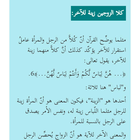
كلا الزوجين زينة للآخر
:
مثلما يوضِّح القرآن أنّ كُلاًّ من الرجل والمرأة عاملُ
استقرار للآخر يؤكّد كذلك أنّ‏َ كلاًّ منهما زينة
للآخر، يقول تعالى
:
﴿
...
هُنَّ لِبَاسٌ لَّكُمْ وَأَنتُمْ لِبَاسٌ لَّهُنَّ...﴾6
.
و"لباس" هنا ثلاثة
:
أحدها هو "الزينة"، فيكون المعنى هو أنّ المرأة زينة
للرجل مثلما اللّباس زينة له، ونفس الأمر يصدق
على الرجل بالنسبة للمرأة
.
والمعنى الآخر للآية هو أنّ الزواج يُحصِّن الرجل