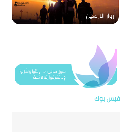
زوار الاربعين
يقول تعالى: ﴿... وكُلُواْ وَاشْرَبُواْ
وَلاَ تُسْرِفُواْ إِنَّهُ لاَ يُحِبُّ
الْمُسْرِفِينَ﴾
فيس بوك