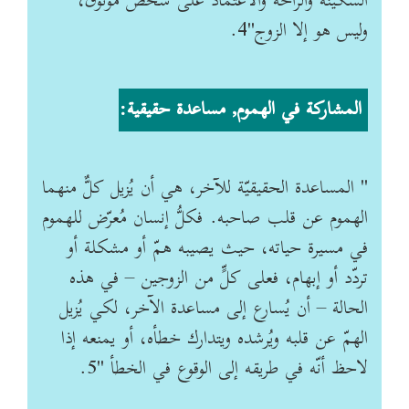
السكينة والراحة والاعتماد على شخص موثوق،
وليس هو إلا الزوج"4
.
المشاركة في الهموم, مساعدة حقيقية
:
"
المساعدة الحقيقيّة للآخر، هي أن يُزيل كلٌّ منهما
الهموم عن قلب صاحبه. فكلُّ إنسان مُعرّض للهموم
في مسيرة حياته، حيث يصيبه همّ أو مشكلة أو
تردّد أو إبهام، فعلى كلٍّ من الزوجين – في هذه
الحالة – أن يُسارع إلى مساعدة الآخر، لكي يُزيل
الهمّ عن قلبه ويُرشده ويتدارك خطأه، أو يمنعه إذا
لاحظ أنّه في طريقه إلى الوقوع في الخطأ "5
.