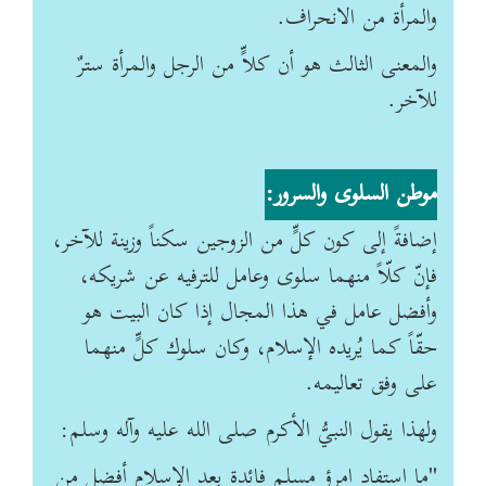
والمرأة من الانحراف
.
والمعنى الثالث هو أن كلاٍّ من الرجل والمرأة سترٌ
للآخر
.
موطن السلوى والسرور
:
إضافةً إلى كون كلٍّ من الزوجين سكناً وزينة للآخر،
فإنّ كلّاً منهما سلوى وعامل للترفيه عن شريكه،
وأفضل عامل في هذا المجال إذا كان البيت هو
حقّاً كما يُريده الإسلام، وكان سلوك كلٍّ منهما
على وفق تعاليمه
.
ولهذا يقول النبيُّ الأكرم صلى الله عليه وآله وسلم
:
"
ما استفاد امرؤ مسلم فائدة بعد الإسلام أفضل من