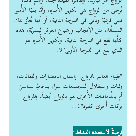
الزواج أمرٌ مبارك، وظاهرة مفيدة جدّاً، وأهمّ فائدة
تُرجى من الزواج هي تكوين الأُسرة، وأمّا بقيّة الأُمور
فهي فرعيّة وتأتي في الدرجة الثانية، أو أنّها تُعزِّز تلك
المسألة، مثل الإنجاب وإشباع الغرائز البشريّة، هذه
كلُّها تقع في الدرجة الثانية. وتكوين الأُسرة هو
الذي يقع في الدرجة الأولى"9
.
"
فقِوام العالم بالزواج، وانتقال الحضارات والثقافات،
وثبات واستقلال المجتمعات سواء بلحاظٍ سياسيّ
أم باللِّحاظات الأُخرى هو بالزواج أيضاً، وللزواج
بركات أُخرى كثيرة"10
.
فرصةٌ لاستعادة النشاط
: