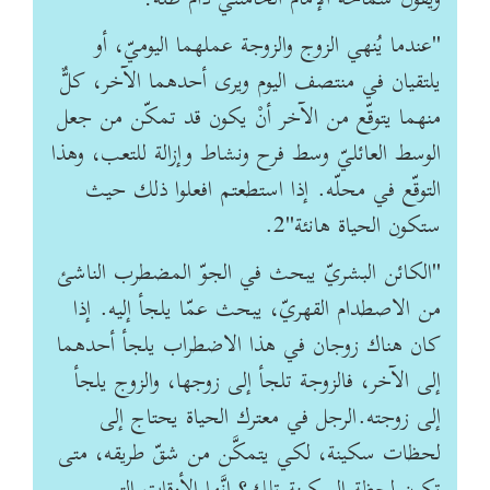
"
عندما يُنهي الزوج والزوجة عملهما اليوميّ، أو
يلتقيان في منتصف اليوم ويرى أحدهما الآخر، كلٌّ
منهما يتوقّع من الآخر أنْ يكون قد تمكّن من جعل
الوسط العائليّ وسط فرح ونشاط وإزالة للتعب، وهذا
التوقّع في محلّه. إذا استطعتم افعلوا ذلك حيث
ستكون الحياة هانئة"2
.
"
الكائن البشريّ يبحث في الجوّ المضطرب الناشئ
من الاصطدام القهريّ، يبحث عمّا يلجأ إليه. إذا
كان هناك زوجان في هذا الاضطراب يلجأ أحدهما
إلى الآخر، فالزوجة تلجأ إلى زوجها، والزوج يلجأ
إلى زوجته
.
الرجل في معترك الحياة يحتاج إلى
لحظات سكينة، لكي يتمكَّن من شقّ طريقه، متى