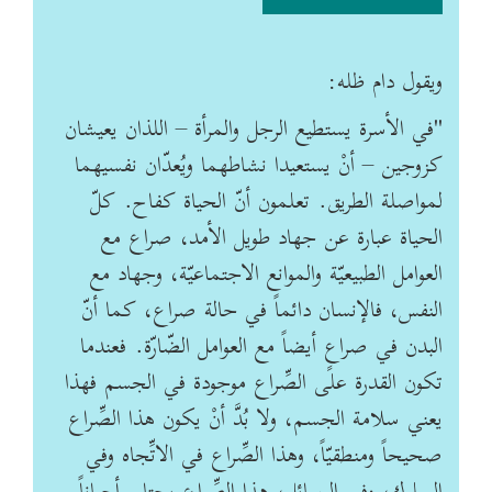
ويقول دام ظله
:
"
في الأسرة يستطيع الرجل والمرأة – اللذان يعيشان
كزوجين – أنْ يستعيدا نشاطهما ويُعدّان نفسيهما
لمواصلة الطريق. تعلمون أنّ الحياة كفاح. كلّ
الحياة عبارة عن جهاد طويل الأمد، صراع مع
العوامل الطبيعيّة والموانع الاجتماعيّة، وجهاد مع
النفس، فالإنسان دائماً في حالة صراع، كما أنّ
البدن في صراعٍ أيضاً مع العوامل الضّارّة. فعندما
تكون القدرة على الصِّراع موجودة في الجسم فهذا
يعني سلامة الجسم، ولا بُدَّ أنْ يكون هذا الصِّراع
صحيحاً ومنطقيّاً، وهذا الصِّراع في الاتِّجاه وفي