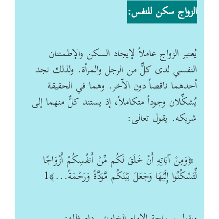
الزواج سكن للنفس
:
يُعتبر الزواج عاملاً لإيجاد السكن والإطمئنان
النفسي لدى كلٍّ من الرجل والمرأة. ولذلك نجد
أحدهما ناقصاً دون الآخر. وهما في الحقيقة
يُشكِّلان وجوداً متكاملاً، إذ يستند كلٌّ منهما إلى
شريكه. يقول تعالى
:
﴿وَمِنْ آيَاتِهِ أَنْ خَلَقَ لَكُم مِّنْ أَنفُسِكُمْ أَزْوَاجًا
لِّتَسْكُنُوا إِلَيْهَا وَجَعَلَ بَيْنَكُم مَّوَدَّةً وَرَحْمَةً...﴾1
ويقول سماحة الإمام الخامنئي دام ظله
: