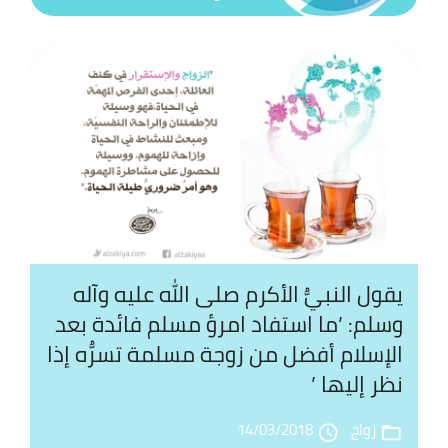
ند
ال
بم
اس
ال
ال
ال
يقول النبيُّ الأكرم صلى الله عليه وآله
الت
وسلم: ’ما استفاد امرؤ مسلم فائدة بعد
بي
الإسلام أفضل من زوجة مسلمة تسرُّه إذا
ال
نظر إليها ’
زواج
14/03/2018
access_time
folder_open