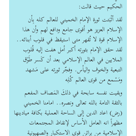
الحكيم حيث قالت:
لقد أثْبَتت ثورة الإمام الخميني للعالم كله بِأن
الإسلام العزيز هو أقوى جامع ودافع لهم وأن هذا
الإسلام قوة لا تُقهر متى استيقظ في قلوب أبنائه..
لقد حقق الإمام بثورته أكبر أمل هفت إليه قُلوب
الملايين في العالم الإسلامي بعد أن كَسر طَوْق
التبعية والخوف واليأس. وفجّر ثورته على مَشهد
ومَسْمع من قوى العالم كُلِه
وبقيت نفسه سابحة في ذلكَ المَصاف المفعم
بالثقة التامة بالله تعالى ونصره.. امامنا الخميني
(رض) اعاد الدين إلى الساحة العملية بكافة ميادينها
مظهراً انه العامل الأساس لإنقاظ المجتمعات
الإسلامية من براثن قوى الاستكبار والصهيونية