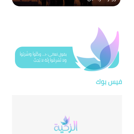
يقول تعالى: ﴿... وكُلُواْ وَاشْرَبُواْ
وَلاَ تُسْرِفُواْ إِنَّهُ لاَ يُحِبُّ
الْمُسْرِفِينَ﴾
فيس بوك