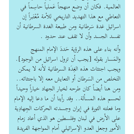
العالمية. فكان أن وضع منهجاً عَملياً حاسِماً في
التعاطي مع هذا التهديد التاريخي للأمة مُعْتَبراً إن
اسرائيل غدة سَرطانية ومن طبيعة الغدة السرطانية أن
تفسد الجسد وأن لا تقف عند حدود .
وأنه بناء على هذه الرؤية حَددَ الإمام المنهج
والمَسار بقوله [يجب أن تزول اسرائيل من الوجود].
ويجب اجتثاث هذه الغِدَة السرطانية لأنه لا يمكن
التَخلص من السَرطان أو التعايش معه إلا باجتثاثه..
ومن هنا أيضاً كان طرحه لخيار الجهاد خياراً وحيداً
لحسم هذه المسألة.. وقد رأينا أن ما دعا إليه الإمام
وما فعلته الثورة في إيران وجسدته الحركات الجِهادِية
على الأرض في لبنان وفلسطين هو الذي أعاد زمام
الأمور وجعل العدو الإسرائيلي أمام المواجهة الفريدة