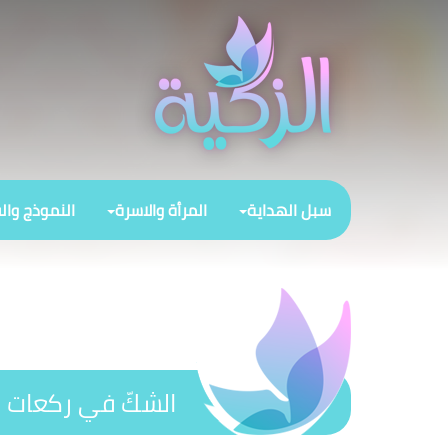
سبل الهداية
المرأة والاسرة
النموذج وال
الشكّ في ركعات ا