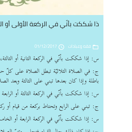
ذا شككت بأنّي في الركعة الأولى أو ال
فقه وعبادات
01/12/2017
access_time
folder_open
س: إذا شككت بأنّي في الركعة الثانية أو الثالثة، 
ج: في الصلاة الثلاثيّة تبطل الصلاة على كلّ حال
باطلة وإذا كان بعدها تبني على الثالثة وبعد ال
س: إذا شككت بأنّي في الركعة الثالثة أو الرابعة 
ج: تبني على الرابع وتحتاط بركعة من قيام أو ر
س: إذا شككت بأنّي في الركعة الرابعة أو الخامس
ج: إذا كان ذلك حال القيام فتجلس وتتمّ الصلا