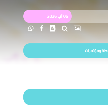
06 آب 2026
طة ومؤتمرات