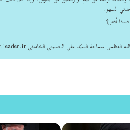
جدتي السهو.
فماذا أفعل؟
ظمى سماحة السيّد علي الحسيني الخامنئي www.leader.ir