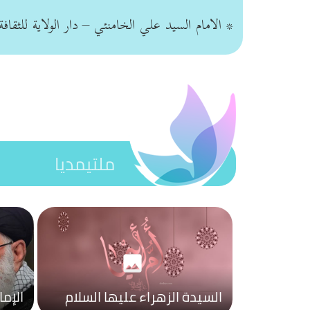
* الامام السيد علي الخامنئي – دار الولاية للثقاف
ملتيمديا
photo
السيدة الزهراء عليها السلام
الإم