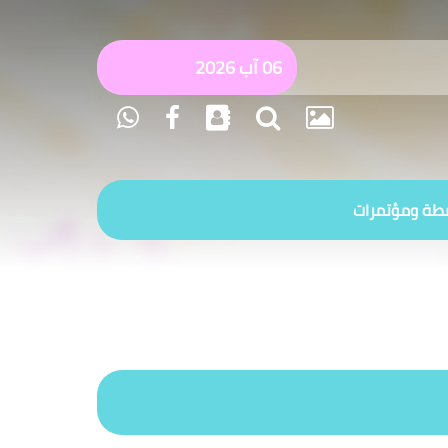
06 آب 2026
طة ومؤتمرات