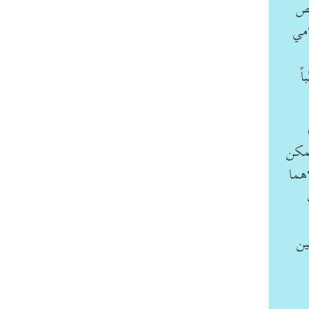
تص
امي
ً
يمكن
هما
ين