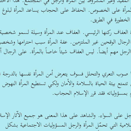
المقيد وغير المشروط بين المرأة والرجل في المجتمع. هذا الاخت
لمرأة على الخصوص. الحفاظ على الحجاب يساعد المرأة لبلوغ مر
ة الخطورة في الطريق.
 العفاف ركنها الرئيسي. العفاف عند المرأة وسيلة لسمو شخصية
لرجال الوقحين غير الملتزمين. عفة المرأة سبب احترامها وشخصي
رجل مهم أيضاً. ليس العفاف شيئاً خاصاً بالمرأة. على الرجال أي
ا صوب التعري والتحلل فسوف يتعرض أمن المرأة نفسها بالدرجة ال
متع بيئة الحياة بالسلامة والأمان ولكي تستطيع المرأة النهوض
م بمسؤولياته فقد قرر الإسلام الحجاب.
جل على السواء. والشاهد على هذا المعنى هو جميع الآثار الإسلا
امية التي تحمّل المرأة والرجل المسؤوليات الاجتماعية بشكل