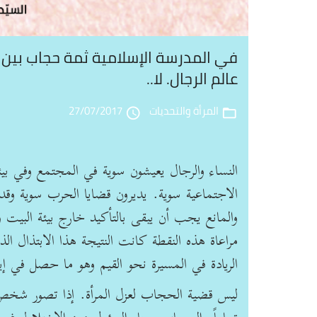
في المدرسة الإسلامية ثمة حجاب بين الم
عالم الرجال. لا..
المرأة والتحديات
27/07/2017
access_time
folder_open
النساء والرجال يعيشون سوية في المجتمع وفي بي
الاجتماعية سوية. يديرون قضايا الحرب سوية وقد 
والمانع يجب أن يبقى بالتأكيد خارج بيئة البيت و
مراعاة هذه النقطة كانت النتيجة هذا الابتذال الذ
الريادة في المسيرة نحو القيم وهو ما حصل في إي
ليس قضية الحجاب لعزل المرأة. إذا تصور شخص