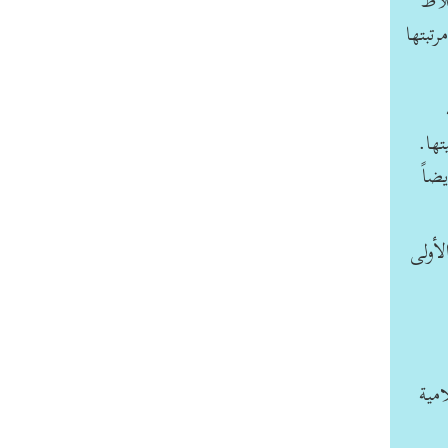
لاط
تبتها
تها.
ضاً
أولى
مية