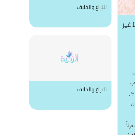
النزاع والخلاف
 غير
ت
اب
النزاع والخلاف
جر
ن
.
فاً