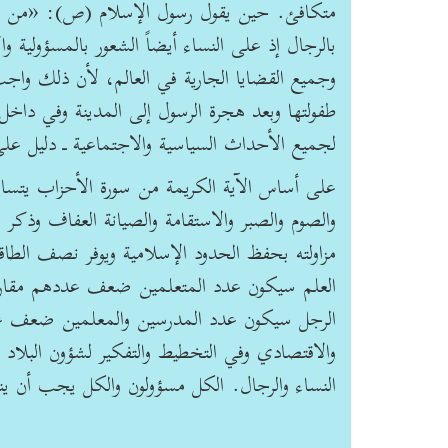
متكافئ. حين يقول رسول الإسلام (ص): «من أ
بالرجال إذ على النساء أيضاً الشعور بالمسؤولية 
وجميع القضايا الجارية في العالم، لأن ذلك واجب
طفولتها وبعد هجرة الرسول إلى المدينة وفي داخل ا
لجميع الأحداث السياسية والاجتماعية ـ دليل على
على أساس الآية الكريمة من سورة الأحزاب يتساوى
والصوم والصبر والاستقامة والصيانة العفاف وذكر
مزاولته بحفظ الحدود الإسلامية ويوفر نصف الطا
العلم سيكون عدد المتعلمين ضعف عددهم مقارنة ب
الرجل سيكون عدد المدرسين والمعلمين ضعف عد
والاقتصادي وفي التخطيط والتفكير لشؤون البلاد و
النساء والرجال. الكل مسؤولون والكل يجب أن ين