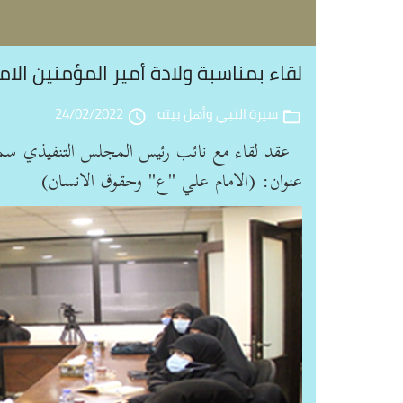
لقاء بمناسبة ولادة أمير المؤمنين الام
سيرة النبي وأهل بيته
24/02/2022
access_time
folder_open
عقد لقاء مع نائب رئيس المجلس التنفيذي سما
عنوان: (الامام علي "ع" وحقوق الانسان)