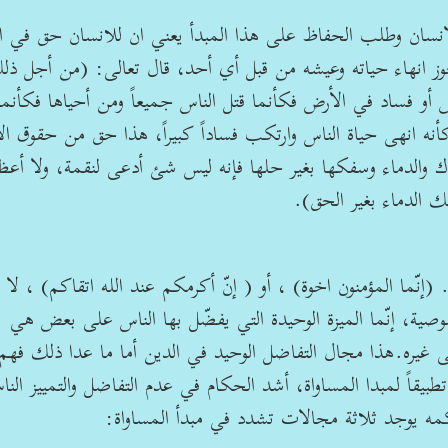
 الانسان وطلب الحفاظ على هذا المبدأ يعني ان للانسان حق في ا
يجوز انهاء حياته وعيشه من قبل أي أحد، قال تعالى: (من أجل ذل
س أو فساد في الأرض فكأنما قتل الناس جميعاً ومن أحياها فكأنما
نه انهى حياة الناس وارتكب فساداً كبيراً، هذا حق من حقوق ال
ك والدماء وسفكها بغير حلها فإنه ليس شئ أدعى لنقمة، ولا أعظ
ك الدماء بغير الحق).
نّما المؤمنون اخوة) ، أو ( إنّ أكرمكم عند الله اتقاكم) ، لا 
وصية، إنّما الميزة الوحيدة التي يفضّل بها الناس على بعض هي
يره.هذا مجال التفاضل الوحيد في الدين أما ما عدا ذلك فهم
بيقاً لمبدا المساواة، أشد الحكام في عدم التفاضل والتمييز النا
مه يوجد ثلاثة مجالات تشدد في مبدأ المساواة: