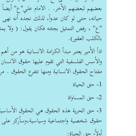
بعضهم لبعضهم الآخر. . الامام علي"ع" أيضاً 
حياته، حتى لو كان عدواً، لذلك نجده أنه نهى ع
"ع" ، رفض التمثيل بجثته فكان يقول: ( ولا يمث
بالكلب العقور).
اذاً الأمير يعتبر مبدأ الكرامة الانسانية هو من
والأسس الفلسفية التي تقوم عليها حقوق الانسان و
مفتاح الحقوق الانسانية ومنها تتفرع الحقوق . 
1- حق الحياة
2- حق المساواة
3- حق الحرية هذه الحقوق هي الحقوق الأساسية 
حقوق شخصية واجتماعية وسياسية،وسأركز على ال
أولاً- حق الحياة: