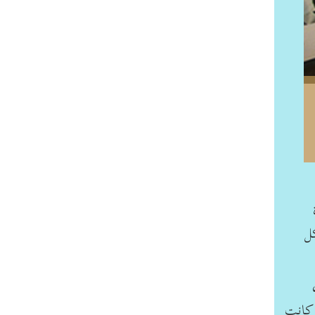
ل
 كانت