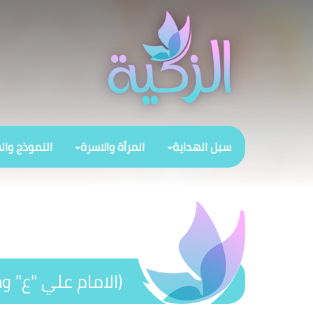
سبل الهداية
المرأة والاسرة
النموذج وال
(الامام علي "ع" و