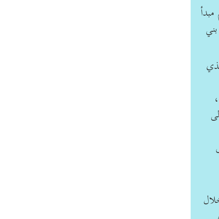
مبدأ
بني
لذي
،
لى
خلال