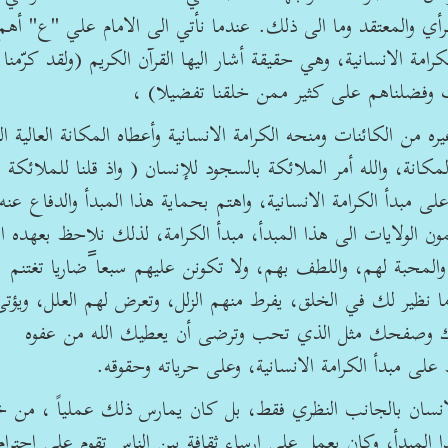
أي والمعتقد وما الى ذلك. عندما نأتي الى الامام علي "ع" أهم 
مة الانسانية، وهي حقيقة أشار اليها القرآن الكريم (ولقد كرّمنا 
بات وفضلناهم على كثير ممن خلقنا تفضيلا) ،
ره من الكائنات ومنحه الكرامة الانسانية وأعطاه المكانة العالية ا
نة، والله أمر الملائكة بالسجود للإنسان ( واذ قلنا للملائكة
 مبدأ الكرامة الانسانية، واهتم بحماية هذا المبدأ والدفاع عنه
ون الولايات الى هذا المبدأ، مبدأ الكرامة، لذلك نلاحظ بعهده ا
والمحبة لهم، واللطف بهم، ولا تكونن عليهم سبعا ًضاريا تغتنم
 نظير لك في الخلق، يفرط منهم الزلل، وتعرض لهم العلل، ويؤتى
وك وصفحك مثل الذي تحب وترضى أن يعطيك الله من عفوه
ى مبدأ الكرامة الانسانية، وعلى حرياته وحقوقه.
لانسان بالجانب النظري فقط، بل كان يمارس ذلك عملياً ، من 
لمبدأ، وكان يعمل على ارساء ثقافة بين الناس تقوم على احترام