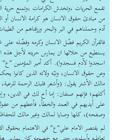
تقمع الحريات ،وتخدش الكرامات ،وتمنع حرية الر
من مبادئ حقوق الانسان هو كرامة الانسان أو الكرا
آدم وحملناهم في البر والبحر ورزقناهم من الطي
فالقرآن الكريم فضّل الانسان وكرمه وفضّله على غي
يستطيع من خلالها ان يمارس حريته لأجل هذه المكا
اسجدوا لآدم فسجدوا). أكد أمير المؤمنين "ع" على
وعن حقوق الانسان، ونبّه ولاته الذين كانوا يحكم
مالك الأشتر يقول: (وأشعر قلبك الرحمة للرعية، 
أكلهم؛ فإنهم صنفان: إما أخ لك في الدين، وإما
على أيديهم في العمد والخطأ، فأعطهم من عف
وصفحه)، كلها وصايا لمالك وغير مالك للحفاظ عل
لم يقتصر الامام علي"ع" في الاهتمام بحقوق ا
تعاطيه وأسلوبه، حتى مع خصومه كان يمارس هذا ا