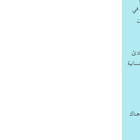
 في
ن
ادئ
سانية
هناك