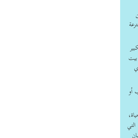
ن
رعة
بير
 بيت
ي
 أو
ياة،
التي
ان