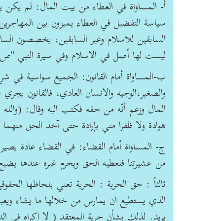
أ- المساواة في العطاء من بيت المال: لم يكن ي
سياسة التفضيل في العطاء يميزون بين المهاجرين و
السابقين للاسلام وغير السابقين، يخصصون السا
ليست لها أصل في الاسلام وفي سيرة النبي "ص"
ب-المساواة أمام القانون: الجميع سواسية في شرع ا
والصغير،الوجيه والانسان العادي، فالقانون يجري
المال وزعم أنّه من حقه فكتب اليه وقال: (والل
هوادة ولا ظفرا مني بإرادة حتى آخذ الحق منهما 
ج- المساواة أمام القضاء: في القضاء عادة يصي
من عشيرتنا فنعطيه الحق ويحرم غيره عندها يضيع
ثالثاً : حق الحرية : الحرية تعني بلحاظها الحق
الذي يستطيع ان يمارس من خلالها ما يشاء ويعبر 
يريد. لذلك بشأن حرية المعتقد ( لا إكراه في الد