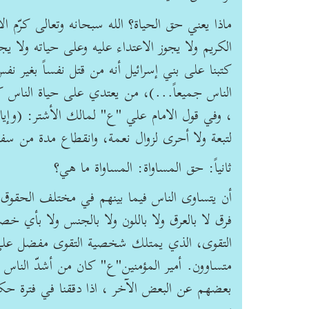
ماذا يعني حق الحياة؟ الله سبحانه وتعالى كرّم
الكريم ولا يجوز الاعتداء عليه وعلى حياته ولا 
كتبنا على بني إسرائيل أنه من قتل نفساً بغير نف
الناس جميعاً...)، من يعتدي على حياة الناس كأ
، وفي قول الامام علي "ع" لمالك الأشتر: (وإيا
لتبعة ولا أحرى لزوال نعمة، وانقطاع مدة من سف
ثانياً: حق المساواة: المساواة ما هي؟
أن يتساوى الناس فيما بينهم في مختلف الحقوق. (إ
فرق لا بالعرق ولا باللون ولا بالجنس ولا بأي خص
التقوى، الذي يمتلك شخصية التقوى مفضل على غ
متساوون. أمير المؤمنين"ع" كان من أشدّ الناس تط
بعضهم عن البعض الآخر ، اذا دققنا في فترة حك