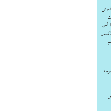
لعيش
ك
 أحيا
انسان
م
يوجد
س