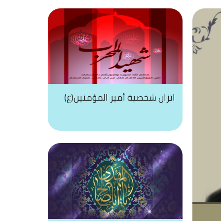
اتزان شخصية أمير المؤمنين(ع)