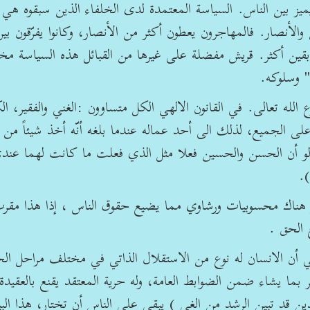
ميز بين الناس. السياسة المعتمدة لدى الخلفاء الذين سبقوه هي
الأنصار. فالمهاجرون يعطون أكثر من الأنصار، وكانوا يفرّقون بي
بقين أكثر. قريش مفضلة على غيرها من القبائل هذه السياسة مخت
 وسلوكه.
لله تعالى. في القانون الالهي الكل متساوون :الغني والفقير، الك
 على الجميع، لذلك الى أحد عماله عندما بلغه أنّه أخذ شيئاً من
ه لو أن الحسن والحسين فعلا مثل الذي فعلت ما كانت لهما عند
).
ر هناك محسوبيات ورشاوي مما يضيع حقوق الناس ، إذا هذا مقرب
 الحق .
وقي أن الانسان له نوع من الاستقلال الذاتي في مختلف مراحل الح
بما يشاء ضمن الضوابط العامة، وله حرية المعتقد يقنع بالعقيدة 
ين قد تبين الرشد من الغي ) يبقى على الناس أن تختار، هذا البي