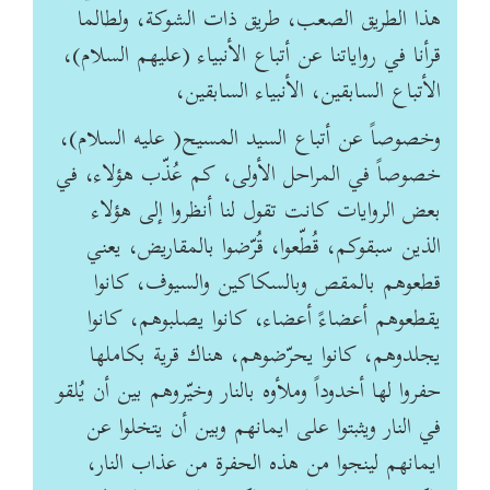
هذا الطريق الصعب، طريق ذات الشوكة، ولطالما
قرأنا في رواياتنا عن أتباع الأنبياء (عليهم السلام)،
الأتباع السابقين، الأنبياء السابقين،
وخصوصاً عن أتباع السيد المسيح( عليه السلام)،
خصوصاً في المراحل الأولى، كم عُذّب هؤلاء، في
بعض الروايات كانت تقول لنا أنظروا إلى هؤلاء
الذين سبقوكم، قُطّعوا، قُرّضوا ‏بالمقاريض، يعني
قطعوهم بالمقص وبالسكاكين والسيوف، كانوا
يقطعوهم أعضاءً أعضاء، كانوا ‏يصلبوهم، كانوا
يجلدوهم، كانوا يحرّضوهم، هناك قرية بكاملها
حفروا لها أخدوداً وملأوه بالنار وخيّروهم ‏بين أن يُلقو
في النار ويثبتوا على ايمانهم وبين أن يتخلوا عن
ايمانهم لينجوا من هذه الحفرة من عذاب ‏النار،