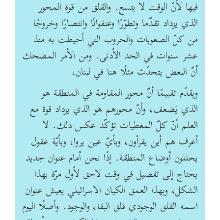
فيها لأنّ الوقت لا يتسع. والقلق من قوة المحور
الذي يزداد تقدّما وتطوّرًا وعنفوانًا ‏وانتصارًا وخروجًا
من كلّ الصعوبات والحروب التي أحيطت به منذ
عشر سنوات في الحد ‏الأدنى.‏ ومن الأمر المضحك
أنّ البعض يتحدّث مثلًا هنا في لبنان،
ويقدّم تقييمًا أنّ محور المقاومة في ‏المنطقة هو
الذي يَضعف، وأنّ محورهم هو الذي يزداد قوة مع
العلم أنّ كلّ المعطيات تؤكّد عكس ‏ذلك. لا
أعرف هم أين يقرأون، وبأيّ عين يروا، وبأيّة عقول
يحللون أوضاع المنطقة.‏ إذًا نحن أمام عنوان جديد
يحتاج إلى تفصيل في وقت لاحق لأول مرّة بهذا
الشكل، وبهذا العمق ‏الكيان الاسرائيلي يعيش عنوان
اسمه القلق الوجودي قلق البقاء والوجود. وأصلًا اليوم