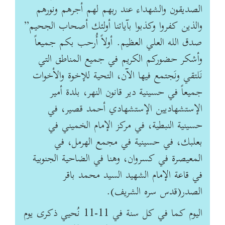
الصديقون والشهداء عند ربهم لهم أجرهم ونورهم
والذين كفروا وكذبوا بآياتنا أولئك أصحاب الجحيم”
صدق الله العلي العظيم. أولاً أُرحب بكم جميعاً
وأشكر حضوركم الكريم في جميع المناطق التي
نَلتقي ونَجتمع فيها الآن، التحية للإخوة والأخوات
جميعاً في حسينية دير قانون النهر، بلدة أمير
الإستشهاديين الإستشهادي أحمد قصير، في
حسينية النبطية، في مركز الإمام الخميني في
بعلبك، في حسينية في مجمع الهرمل، في
المعيصرة في كسروان، وهنا في الضاحية الجنوبية
في قاعة الإمام الشهيد السيد محمد باقر
الصدر(قدس سره الشريف).
اليوم كما في كل سنة في 11-11 نُحيي ذكرى يوم