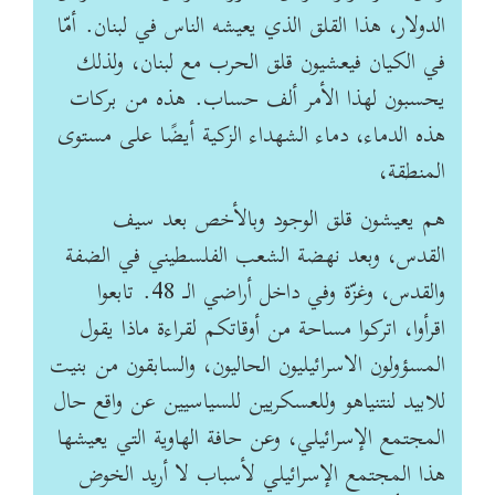
الدولار، هذا القلق الذي يعيشه الناس في ‏لبنان. أمّا
في الكيان فيعشيون قلق الحرب مع لبنان، ولذلك
يحسبون لهذا الأمر ألف حساب.‏ هذه من بركات
هذه الدماء، دماء الشهداء الزكية أيضًا على مستوى
المنطقة،
هم يعيشون قلق ‏الوجود وبالأخص بعد سيف
القدس، وبعد نهضة الشعب الفلسطيني في الضفة
والقدس، وغزّة وفي ‏داخل أراضي الـ 48. تابعوا
اقرأوا، اتركوا مساحة من أوقاتكم لقراءة ماذا يقول
المسؤولون ‏الاسرائيليون الحاليون، والسابقون من بنيت
للابيد لنتنياهو وللعسكريين للسياسيين عن واقع حال
‏المجتمع الإسرائيلي، وعن حافة الهاوية التي يعيشها
هذا المجتمع الإسرائيلي لأسباب لا أريد ‏الخوض