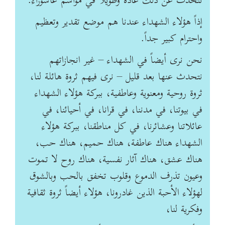
نتحدث عن ذلك عادة وطويلاً في مواسم عاشوراء.
إذاً هؤلاء الشهداء عندنا هم موضع تقدير ‏وتعظيم
واحترام كبير جداً. ‏
نحن نرى أيضاً في الشهداء – غير انجازاتهم
نتحدث عنها بعد قليل – نرى فيهم ثروة هائلة لنا،
ثروة ‏روحية ومعنوية وعاطفية، ببركة هؤلاء الشهداء
في بيوتنا، في مدننا، في قرانا، في أحيائنا، في
عائلاتنا ‏وعشائرنا، في كل مناطقنا، ببركة هؤلاء
الشهداء هناك عاطفة، هناك حميم، هناك حب،
هناك عشق، هناك ‏آثار نفسية، هناك روح لا تموت
وعيون تذرف الدموع وقلوب تخفق بالحب وبالشوق
لهؤلاء الأحبة الذين ‏غادرونا، هؤلاء أيضاً ثروة ثقافية
وفكرية لنا،