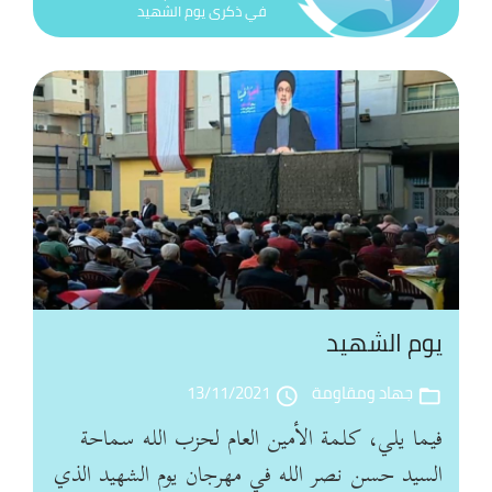
في ذكرى يوم الشهيد
ال
نص
في
مه
بع
ذك
ال
25
ايا
يوم الشهيد
كل
ال
جهاد ومقاومة
13/11/2021
access_time
folder_open
الع
فيما يلي، كلمة الأمين العام لحزب الله سماحة
في
السيد حسن نصر الله في مهرجان يوم الشهيد الذي
ال