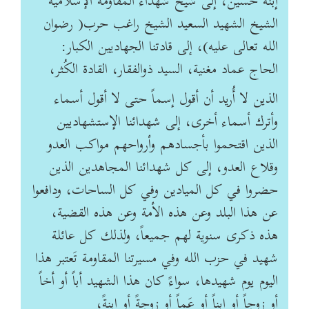
إبنه حسين، إلى شيخ شهداء المقاومة الإسلامية
الشيخ الشهيد السعيد الشيخ راغب حرب( رضوان
الله تعالى عليه)، إلى قادتنا الجهاديين الكبار:
الحاج عماد مغنية، السيد ذوالفقار، القادة الكُثر،
الذين لا أُريد أن أقول إسماً حتى لا أقول أسماء
وأترك أسماء أخرى، إلى شهدائنا الإستشهاديين
الذين اقتحموا بأجسادهم وأرواحهم مواكب العدو
وقلاع العدو، إلى كل شهدائنا المجاهدين الذين
حضروا في كل الميادين وفي كل الساحات، ودافعوا
عن هذا البلد وعن هذه الأمة وعن هذه القضية،
هذه ذكرى سنوية لهم جميعاً، ولذلك كل عائلة
شهيد في حزب الله وفي مسيرتنا المقاومة تَعتبر هذا
اليوم يوم شهيدها، سواءً كان هذا الشهيد أباً أو أخاً
أو زوجاً أو إبناً أو عَماً أو زوجةً أو إبنةً،