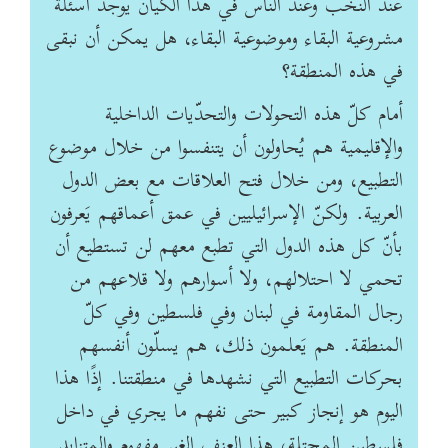
عند النخب ‏وعند الناس في هذا الكيان يوجد أسئلة
مشروعية البقاء وموضوعية البقاء، هل يمكن أن نبقى
في ‏هذه المنطقة؟
أمام كلّ هذه التحولات والتحدّيات الداخلية
والإقليمية هم يُحاولون أن يتنفسوا من خلال موضوع
‏التطبيع، ومن خلال فتح العلاقات مع بعض الدول
العربية. ولكنّ الإسرائيليين في عمق أعماقهم ‏يَعرفون
بأنّ كل هذه الدول التي تطبع معهم لن تستطيع أن
تحمي لا احتلالهم، ولا أسوارهم ولا ‏قلاعهم من
رجال المقاومة في لبنان وفي فلسطين وفي كلّ
المنطقة. هم يَعلمون ذلك، هم يسلّون ‏أنفسهم
بحركات التطبيع التي نشهدها في منطقتنا.‏ إذًا هذا
اليوم هو إنجاز كبير حتى نفهم ما يجري في داخل
فلسطين المحتلة، هذا العنف الغير ‏مفهوم والمتزايد