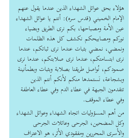
هؤلاء بحق عوائل الشهداء الذين عندما يقول عنهم
الإمام الخميني (قدس سره): أنتم يا عوائل ‏الشهداء
عين الأمة ومصباحها، بكم نرى الطريق وبضياء
نوركم ومصابيحكم نكشف كل هذه الظلمات
‏ونمضي، نمضي بثبات عندما نرى ثباتكم، عندما
نرى ابتسامتكم، عندما نرى صلابتكم، عندما نرى
‏صمودكم، نُواصل طريقنا بصلابة وبثبات وبطمأنينة
وبشجاعة، نَستمدها منكم لأنكم أنتم الذين
تتقدمون ‏الجبهة في عطاء الدم وفي عطاء العاطفة
وفي عطاء الموقف. ‏
من أهم المسؤوليات اتجاه الشهداء وعوائل الشهداء
وكل المضحين، الجرحى وعائلات الجرحى
والأسرى ‏المحررين ومفقودي الأثر، هو الاعتراف