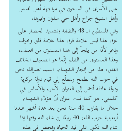
على الأسرى في السجون في مواجهة أهل القدس
وأهل الشيخ جراح وأهل حي ‏سلوان وغيرها،
وفي فلسطين الـ 48 والضفة وتشديد الحصار على
غزة، هذا ليس علامة قوة، هذا ‏علامة قلق وخوف
وذعر لأنّه من يلجأ إلى هذا المستوى من العنف،
وهذا المستوى من الظلم إنّما ‏هو الضعيف الخائف
القلق، هذا من إنجاز الشهداء.‏ السيد نصرالله نحن
في حزب الله نطمح ونتطلّع إلى قيام دولة ‏مركزية
ودولة عادلة أنتقل إلى العنوان الآخر، والأساس في
كلمتي. هو كما قلت عنوان أنّ هؤلاء الشهداء
خلال ما ‏يقارب 40 سنة نحن بعد عدة أشهر عندنا
أربعينية حزب الله، 40 ربيعًا إن شاء الله وقتها إذا
شاء ‏الله نكون على قيد الحياة ونحتفل في هذه