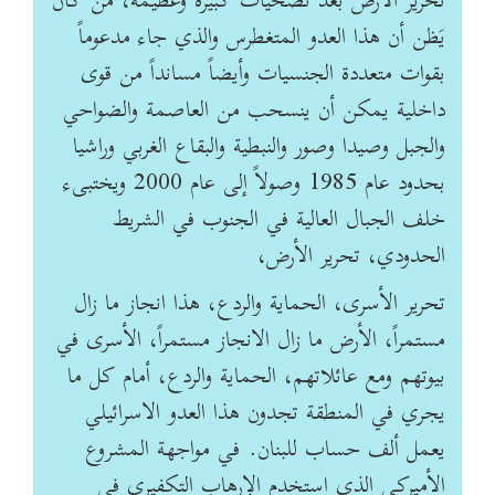
تحرير الأرض بعد تضحيات كبيرة وعظيمة، من كان
يَظن أن هذا ‏العدو المتغطرس والذي جاء مدعوماً
بقوات متعددة الجنسيات وأيضاً مسانداً من قوى
داخلية يمكن أن ‏ينسحب من العاصمة والضواحي
والجبل وصيدا وصور والنبطية والبقاع الغربي وراشيا
بحدود عام ‏‏1985 وصولاً إلى عام 2000 ويختبىء
خلف الجبال العالية في الجنوب في الشريط
الحدودي، تحرير الأرض،
تحرير ‏الأسرى، الحماية والردع، هذا انجاز ما زال
مستمراً، الأرض ما زال الانجاز مستمراً، الأسرى في
بيوتهم ‏ومع عائلاتهم، الحماية والردع، أمام كل ما
يجري في المنطقة تجدون هذا العدو الاسرائيلي
يعمل ألف ‏حساب للبنان. في مواجهة المشروع
الأميركي الذي استخدم الإرهاب التكفيري في