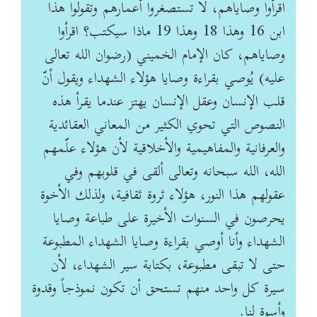
اقرأوا وصاياهم، لا تستصغروا أعمارهم وتقولوا هذا
ابن ‏‏16 وهذا 18 وهذا 19 ماذا سيكتب؟ اقرأوا
وصاياهم، كان الإمام الخميني (رضوان الله تعالى
عليه) يُوصي ‏بقراءة وصايا هؤلاء الشهداء ويقول أنّ
قلب الإنسان وعقل الإنسان يهتز عندما يقرأ هذه
النصوص التي ‏تحوي الكثير من المعاني العقائدية
والعرفانية والمفاهيمية والأخلاقية لأن هؤلاء علّمهم
الله، الله سبحانه ‏وتعالى ألقى في قلوبهم وفي
عقولهم هذا النور، هؤلاء ثروة ثقافية، ولذلك الأخوة
يحرصون في السنوات ‏الأخيرة على طباعة وصايا
الشهداء وأنا أوصي بقراءة وصايا الشهداء المطبوعة
حتى لا تبقى مطبوعة، ‏بكتابة سير الشهداء، لأن
سيرة كل واحد منهم تستحق أن تكون نموذجاً وقدوة
وأسوة لنا.