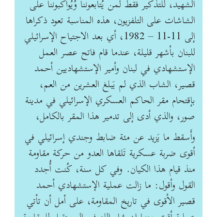
الشهيد، للتذكير فقط لمن يُتابعوننا وُيُواكبوننا على
الشاشات على التلفزيون، هذه المناسبة تعود ذكراها
إلى 11-11 – 1982، أي بعد الاجتياح الإسرائيلي
للبنان بأشهر قليلة، عندما قام فاتح عصر العمل
الإستشهادي في لبنان وأمير الإستشهاديين أحمد
قصير، الشاب الذي لم يَبلغ العشرين من العم،
بإقتحام مقر الحاكم العسكري الإسرائيلي في مدينة
صور، والذي أدى إلى تدمير هذا المقر بالكامل،
وأَسقط ما يَزيد عن مئة ضابط وجندي إسرائيلي في
أقوى ضربة عسكرية تَلقاها العدو من حركة مقاومة
منذ قيام هذا الكيان. وفي كل سنة، كُنت أُجدد
القول وأقول: ما زالت عملية الإستشهادي أحمد
قصير الأقوى في تاريخ المقاومة، على أمل أن تأتي