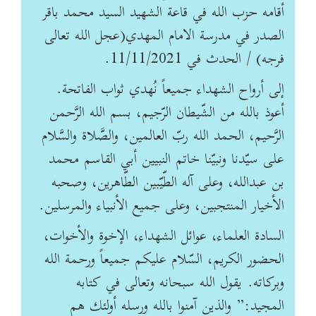
أقامه حزب الله في قاعة الشهيد السيد محمد باقر
الصدر في مدرسة الامام المهدي(عجل الله تعالى
فرجه) / الحدث في 11/11/2021.
إلى أرواح الشهداء جميعاً نُهدي ثواب الفاتحة.
أعوذ بالله من الشّيطان الرّجيم، بسم الله الرَّحمن
الرَّحيم، الحمد الله ربّ العالمين، والصَّلاة والسَّلام
على سيّدنا ونبيّنا خاتم النبيين أبي القاسم محمد
بن عبدالله، وعلى آله الطّيّبين الطّاهرين، وصحبه
الأخيار المنتجبين، وعلى جميع الأنبياء والمرسلين.
السادة العلماء، عوائل الشهداء، الإخوة والأخوات،
الحضور الكريم، السّلام عليكم جميعاً ورحمة الله
وبركاته. يقول الله سبحانه وتعالى في كتابه
المجيد:” والذين آمنوا بالله ورسله أولئك هم