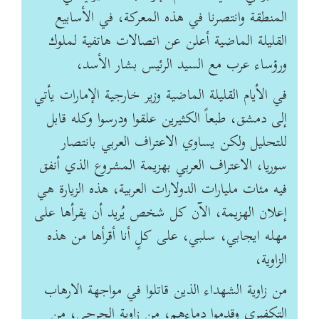
المنطقة وانتصرنا في ‏هذه المعركة، في الأسابيع
القليلة الماضية أعلن عن اتصالات هاتفية لملوك
ورؤساء عرب مع السيد ‏الرئيس بشار الأسد،
في الأيام القليلة الماضية وزير خارجية الإمارات يأتي
إلى دمشق، طبعاً الكثيرين ‏علقوا ودرسوا وكله قابل
للتحليل ولكن يساوي الاعتراف العربي بانتصار
سوريا، الاعتراف العربي ‏بهزيمة المشروع الذي أنفق
فيه مئات مليارات الدولارات العربية، هذه الزيارة هي
إعلان الهزيمة، الآن ‏كل شخص يُريد أن يقرأها على
مهله ايجابي، سلبي، على كلٍ أنا أقرأها من هذه
الزاوية،
من زاوية ‏الشهداء الذين قاتلوا في مواجهة الارهاب
التكفيري وقدموا دماءهم، من زاوية الجرحى، من