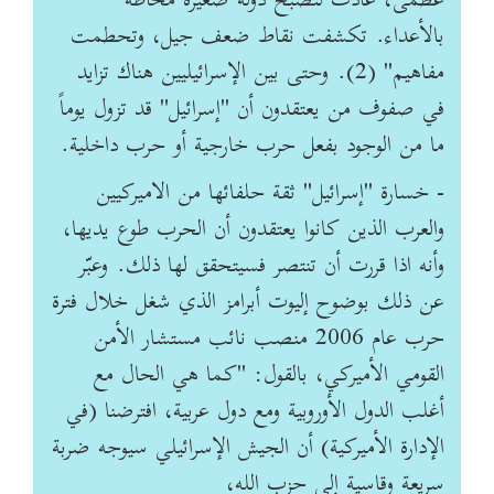
عظمى، عادت لتصبح دولة صغيرة محاطة
بالأعداء. تكشفت نقاط ضعف جيل، وتحطمت
مفاهيم" (2). وحتى بين الإسرائيليين هناك تزايد
في صفوف من يعتقدون أن "إسرائيل" قد تزول يوماً
ما من الوجود بفعل حرب خارجية أو حرب داخلية.
- خسارة "إسرائيل" ثقة حلفائها من الاميركيين
والعرب الذين كانوا يعتقدون أن الحرب طوع يديها،
وأنه اذا قررت أن تنتصر فسيتحقق لها ذلك. وعبّر
عن ذلك بوضوح إليوت أبرامز الذي شغل خلال فترة
حرب عام 2006 منصب نائب مستشار الأمن
القومي الأميركي، بالقول: "كما هي الحال مع
أغلب الدول الأوروبية ومع دول عربية، افترضنا (في
الإدارة الأميركية) أن الجيش الإسرائيلي سيوجه ضربة
سريعة وقاسية إلى حزب الله،