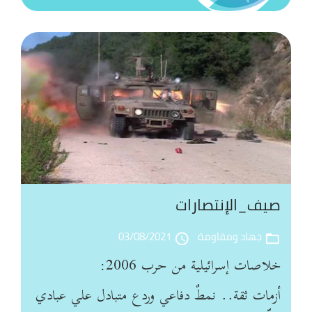
ال
نص
في
مه
بع
ذك
ال
25
ايا
صيف_الإنتصارات
كل
ال
جهاد ومقاومة
03/08/2021
access_time
folder_open
الع
خلاصات إسرائيلية من حرب 2006:
في
ال
أزمات ثقة.. نمطٌ دفاعي وردع متبادل علي عبادي