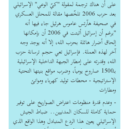
على أن هناك ترجمة لمقولة "كيّ الوعي" الإسرائيلي
بعد حرب 2006 تلخّصها مقالة للمحلل العسكري
في صحيفة هآرتس عاموس هرئيل جاء فيها أنه
"برغم أن إسرائيل أثبتت في 2006 أن بإمكانها
إلحاق أضرار هائلة بحزب الله، إلا أنه يوجد وجه
آخر لهذه العملة. فإسرائيل تعي حجم ترسانة حزب
الله، وقدرته على إمطار الجبهة الداخلية الإسرائيلية
بـ1500 صاروخ يومياً، وضرب مواقع بنيتها التحتية
الإستراتيجية - محطات توليد كهرباء وموانئ
ومطارات
- وعدم قدرة منظومات اعتراض الصواريخ على توفير
حماية كاملة للسكان المدنيين.. ضباط الجيش
الإسرائيلي يعون هذا الردع المتبادل وهذا الواقع الذي