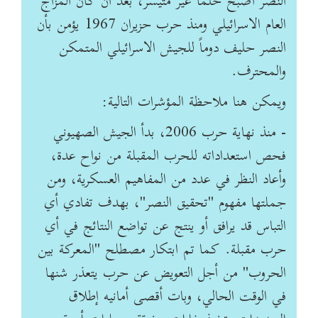
النصر أصبح حلماً غير متيسر، بعد ان كان المزاج
العام الاسرائيلي ومنذ حرب حزيران 1967 يؤمن بأن
النصر حليف دوماً للجيش الاسرائيلي المتمكن
والمحترف.
ويمكن هنا ملاحظة المؤشرات التالية:
- منذ نهاية حرب 2006، بدأ الجيش الصهيوني
فحص استعداداته للحرب المقبلة من نواح عدة،
وأعاد النظر في عدد من المفاهيم العسكرية، ومن
جملتها مفهوم "تحقيق النصر"، بهدف تفادي أي
التباس قد يرافق أو ينتج عن تواضع النتائج في أي
حرب مقبلة. كما تم ابتكار مصطلح "المعركة بين
الحروب" من أجل التعويض عن حرب يتعذر شنها
في الوقت الحالي، وبات أقصى أمانيه إطلاق