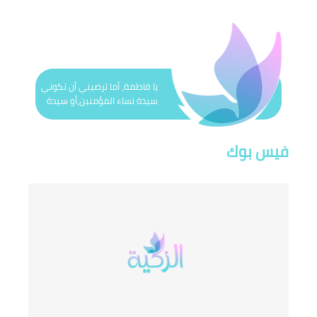
يا فاطمة، أما ترضيني أن تكوني
سيدة نساء المؤمنين،أو سيدة
نساء هذه الأمّة’(الرسول الأكرم)
فيس بوك