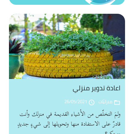
ال
من
ال
ال
با
ال
اعادة تدوير منزلي
طر
فع
منزليّات
26/05/2021
access_time
folder_open
في
ولمَ التخلّص من الأشياء القديمة في منزلك وأنت
تن
قادرٌ على الاستفادة منها وتحويلها إلى شيءٍ جديدٍ
ال