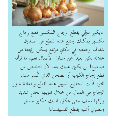
ديكور منزلي بقطع الزجاج المكسور قطع زجاج
مكسور يمكنك وضع هذه القطع في صندوق
شفاف وحفظه في مكانٍ مرتفع يمكن رؤيتها من
خلاله لكن بعيداً عن متناول الأطفال نعم، ما قرأته
صحيح! لن يكون عليك بعد الآن التخلص من
قطع زجاج الكوب أو الصحن الذي كُسر منك
للتوّ، فأنت تستطيع تحويل هذه القطع و اعادة تدوير
الزجاج في المنزل من خلال تلوينها بحذرٍ شديد
وتركها تجف حتى يتكوّن لديك ديكور جميل
وعصري أشبه بقطع الفسيفساء!