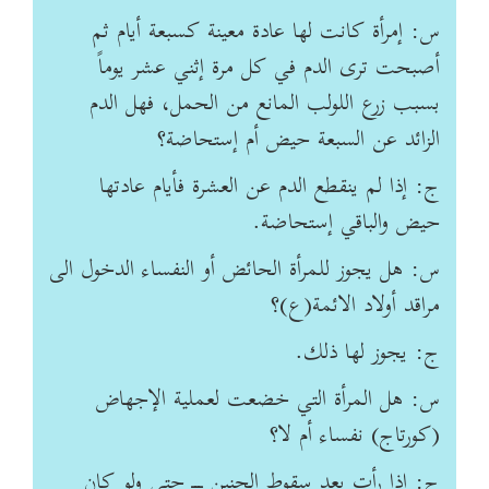
س: إمرأة كانت لها عادة معينة كسبعة أيام ثم
أصبحت ترى الدم في كل مرة إثني عشر يوماً
بسبب زرع اللولب المانع من الحمل، فهل الدم
الزائد عن السبعة حيض أم إستحاضة؟
ج: إذا لم ينقطع الدم عن العشرة فأيام عادتها
حيض والباقي إستحاضة.
س: هل يجوز للمرأة الحائض أو النفساء الدخول الى
مراقد أولاد الائمة(ع)؟
ج: يجوز لها ذلك.
س: هل المرأة التي خضعت لعملية الإجهاض
(كورتاج) نفساء أم لا؟
ج: إذا رأت بعد سقوط الجنين ـــ حتى ولو كان