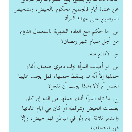
عن عشرة أيام فالجميع محكوم بالحيض، وتشخيص
الموضوع على عهدة المرأة.
س: ما حکم منع العادة‌ الشهرية‌ باستعمال الدواء
من أجل صيام شهر رمضان؟
ج. لامانع منه.
س: لو أصاب المرأة نزف دموي ضعيف أثناء
حملها إلاّ أنّه لم يسقط حملها، فهل يجب عليها
الغسل أم لا؟ وماذا يجب أن تفعل؟
ج: ما تراه المرأة أثناء حملها من الدم إن كان
بصفات الحيض وشرائطه أو كان في ايام عادتها
واستمر ثلاثة ايام ولو في الباطن فهو حيض، وإلا
فهو استحاضة.