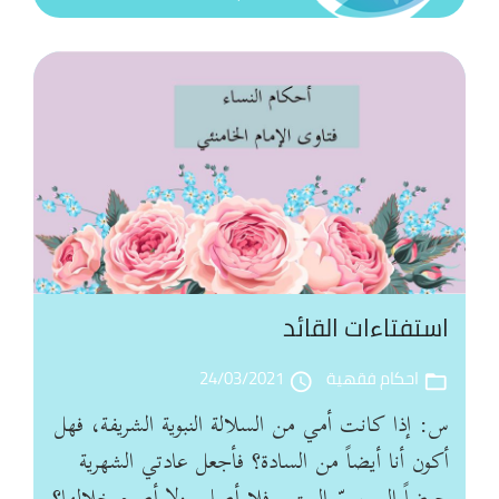
الت
ال
اس
الق
استفتاءات القائد
أح
ال
احكام فقهية
24/03/2021
access_time
folder_open
س: إذا كانت أمي من السلالة النبوية الشريفة، فهل
أكون أنا أيضاً من السادة؟ فأجعل عادتي الشهرية