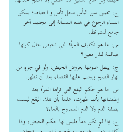
حيضاً إلى سنّ الستين فلا أصلي ولا أصوم خلالها؟
ج: تعيين سن اليأس محل تأمل و احتياط؛ يمکن
النساء الرجوع في هذه المسألة إلى مجتهد آخر
جامع للشرائط.
س: ما هو تكليف المرأة التي تحيض حال كونها
صائمة لنذر معين؟
ج: يبطل صومها بعروض الحيض، ولو في جزءٍ من
نهار الصوم ويجب عليها القضاء بعد أن تطهر.
س: ما هو حكم البقع التي تراها المرأة بعد
إطمئنانها بأنها طهرت، علماً بأن تلك البقع ليست
بصفة الدم ولا الدم الممزوج بالماء؟
ج: إذا لم تكن دماً فليس لها حكم الحيض، واذا
كانت دماً ـــ ولو بصورة بقع صفراء ـــ ولم تتجاوز