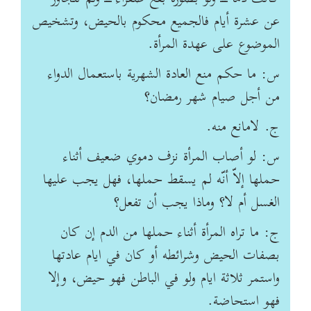
عن عشرة أيام فالجميع محكوم بالحيض، وتشخيص
الموضوع على عهدة المرأة.
س: ما حکم منع العادة‌ الشهرية‌ باستعمال الدواء
من أجل صيام شهر رمضان؟
ج. لامانع منه.
س: لو أصاب المرأة نزف دموي ضعيف أثناء
حملها إلاّ أنّه لم يسقط حملها، فهل يجب عليها
الغسل أم لا؟ وماذا يجب أن تفعل؟
ج: ما تراه المرأة أثناء حملها من الدم إن كان
بصفات الحيض وشرائطه أو كان في ايام عادتها
واستمر ثلاثة ايام ولو في الباطن فهو حيض، وإلا
فهو استحاضة.