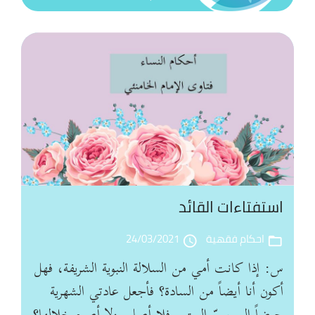
الت
ال
اس
الق
استفتاءات القائد
أح
ال
احكام فقهية
24/03/2021
access_time
folder_open
س: إذا كانت أمي من السلالة النبوية الشريفة، فهل
أكون أنا أيضاً من السادة؟ فأجعل عادتي الشهرية