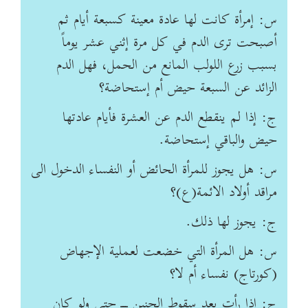
س: إمرأة كانت لها عادة معينة كسبعة أيام ثم
أصبحت ترى الدم في كل مرة إثني عشر يوماً
بسبب زرع اللولب المانع من الحمل، فهل الدم
الزائد عن السبعة حيض أم إستحاضة؟
ج: إذا لم ينقطع الدم عن العشرة فأيام عادتها
حيض والباقي إستحاضة.
س: هل يجوز للمرأة الحائض أو النفساء الدخول الى
مراقد أولاد الائمة(ع)؟
ج: يجوز لها ذلك.
س: هل المرأة التي خضعت لعملية الإجهاض
(كورتاج) نفساء أم لا؟
ج: إذا رأت بعد سقوط الجنين ـــ حتى ولو كان