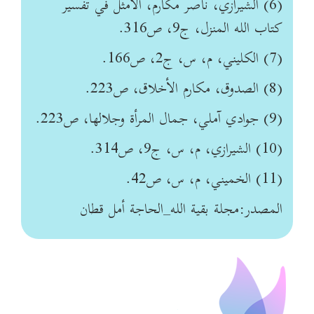
(6) الشيرازي، ناصر مكارم، الأمثل في تفسير
كتاب الله المنزل، ج‏9، ص‏316.
(7) الكليني، م، س، ج‏2، ص‏166.
(8) الصدوق، مكارم الأخلاق، ص‏223.
(9) جوادي آملي، جمال المرأة وجلالها، ص‏223.
(10) الشيرازي، م، س، ج‏9، ص‏314.
(11) الخميني، م، س، ص‏42.
المصدر:مجلة بقية الله_الحاجة أمل قطان