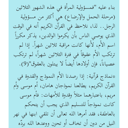
بناء عليه "فمسؤولية المرأة في هذه الشهور الثلاثين
(مرحلة الحمل والإرضاع) هي أكثر من مسؤولية
الرجل.. لذا، نلاحظ في القرآن الكريم أنه في الوقت
الذي يوصي الناس بأن يكرموا الوالدين، يذكر مكرراً
اسم الأم، لأنها كانت مراقبة ثلاثين شهراً. إذا لم
ترتكب الأم عقوقاً في فترة الثلاثين شهراً، لم ترتكب
عصياناً، فإن أولادها أيضاً لا يبتلون بالعقوق"(9).
*نماذج قرآنية: إذا رصدنا الأم النموذج والقدوة في
القرآن الكريم، يطالعنا نموذجان هامان، أم موسى وأم
مريم، باعتبارهما مثلاً وقدوة للأمهات: فأم موسى
كانت نموذجاً للتسليم الذي يجب أن يتحكم
بالعاطفة، فقد أمرها الله تعالى أن تلقي ابنها في نهر
النيل من دون أن تخاف أو تحزن ووعدها الله بردّه