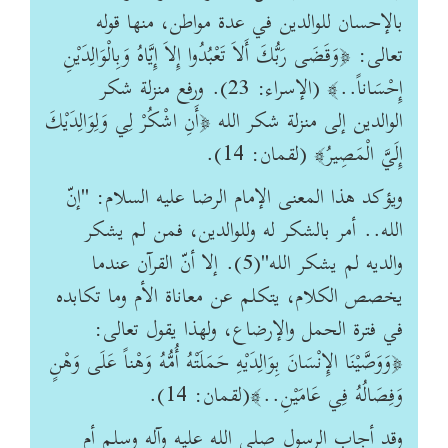
بالإحسان للوالدين في عدة مواطن، منها قوله
تعالى: ﴿وَقَضَى رَبُّكَ أَلاَ تَعْبُدُوا إِلاَ إِيَّاهُ وَبِالْوَالِدَيْنِ
إِحْسَاناً..﴾ (الإسراء: 23). ورفع منزلة شكر
الوالدين إلى منزلة شكر الله ﴿أَنِ اشْكُرْ لِي وَلِوَالِدَيْكَ
إِلَيَّ الْمَصِيرُ﴾ (لقمان: 14).
ويؤكد هذا المعنى الإمام الرضا عليه السلام: "إنّ
الله.. أمر بالشكر له وللوالدين، فمن لم يشكر
والديه لم يشكر الله"(5). إلا أنّ القرآن عندما
يخصص الكلام، يتكلم عن معاناة الأم وما تكابده
في فترة الحمل والإرضاع، ولهذا يقول تعالى:
﴿وَوَصَّيْنَا الإِنْسَانَ بِوَالِدَيْهِ حَمَلَتْهُ أُمُّهُ وَهْناً عَلَى وَهْنٍ
وَفِصَالُهُ فِي عَامَيْنِ..﴾(لقمان: 14).
وقد أجاب الرسول صلى الله عليه وآله وسلم أم