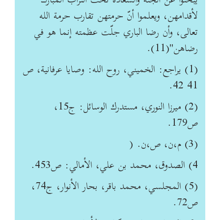
يبحثوا عن الجنة والسعادة تحت التراب المبارك
لأقدامهن، ويعلموا أنّ حرمتهن تقارب حرمة الله
تعالى، وأن رضا الباري جلّت عظمته إنما هو في
رضاهن"(11).
(1) يراجع: الخميني، روح الله: وصايا عرفانية، ص
41 42.
(2) ميرزا النوري، مستدرك الوسائل: ج‏15،
ص‏179.
(3) م،ن، ص،ن. (
4) الصدوق، محمد بن علي، الأمالي: ص‏453.
(5) المجلسي، محمد باقر، بحار الأنوار، ج‏74،
ص‏72.