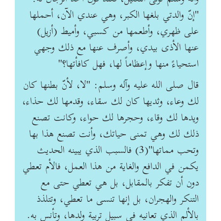
"إنّ والدتي بلغها الكبر، وهي عندي الآن، أحملها
على ظهري، وأطعمها من كسبي، وأميط (أزيل)
عنها الأذى بيدي، وأصرف عنها مع ذلك وجهي
استحياءً منها وإعظاماً لها، فهل كافأتها؟"
قال صلى الله عليه وآله وسلم: "لا، لأنّ بطنها كان
لك وعاء، وثديها كان لك سقاء، وقدمها لك حذاء،
ويدها لك وقاء، وحجرها لك حواء، وكانت تصنع
ذلك لك وهي تمنى حياتك، وأنت تصنع هذا بها
وتحب مماتها"(3) فالسبب الذي يبينه الحديث
يكمن في الدافع والغاية من هذا العمل، فالأم تعطي
دون أن تفكر بالمقابل، بل هي تعطي حتى مع
التنكر والهجران، بل إنها تنسى ما تعطي، وتتلذذ
بالألم الذي تعانيه في سبيل تربية ولدها، وتأنس به.