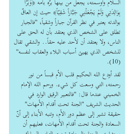
السلام وأوسمته، يجعل من بينها برّه بأمه ﴿وَبَرّاً
بِوَالِدَتِي وَلَمْ يَجْعَلْنِي جَبَّاراً شَقِيّاً﴾ حيث إن العاقّ
بوالدته يعتبر في نظر القرآن جباراً وشقياً، "فالجبار
تطلق على الشخص الذي يعتقد بأن له الحق على
الناس، ولا يعتقد أن لأحد عليه حقاً.. والشقي تقال
للشخص الذي يهيئ أسباب البلاء والعقاب لنفسه"
(10).
لقد أودع الله الحكيم قلب الأم قبساً من نور
رحمته، التي وسعت كل شي‏ء. ورحم الله الإمام
الخميني عندما قال: "فالتعبير الرقيق الوارد في
الحديث الشريف "الجنة تحت أقدام الأمهات"
حقيقة تشير إلى عظم دور الأم، وتنبه الأبناء إلى أنّ
السعادة والجنة تحت أقدام الأمهات، فعليهم أن