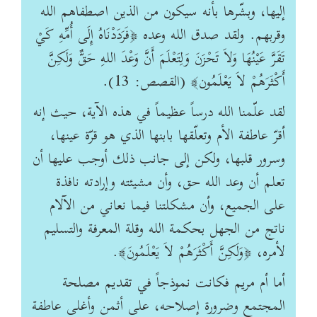
إليها، وبشّرها بأنه سيكون من الذين اصطفاهم الله
وقربهم. ولقد صدق الله وعده ﴿فَرَدَدْنَاهُ إِلَى أُمِّهِ كَيْ
تَقَرَّ عَيْنُهَا وَلاَ تَحْزَنَ وَلِتَعْلَمَ أَنَّ وَعْدَ اللهِ حَقٌّ وَلَكِنَّ
أَكْثَرَهُمْ لاَ يَعْلَمُون﴾ (القصص: 13).
لقد علّمنا الله درساً عظيماً في هذه الآية، حيث إنه
أقرّ عاطفة الأم وتعلّقها بابنها الذي هو قرّة عينها،
وسرور قلبها، ولكن إلى جانب ذلك أوجب عليها أن
تعلم أن وعد الله حق، وأن مشيئته وإرادته نافذة
على الجميع، وأن مشكلتنا فيما نعاني من الآلام
ناتج من الجهل بحكمة الله وقلة المعرفة والتسليم
لأمره، ﴿وَلَكِنَّ أَكْثَرَهُمْ لاَ يَعْلَمُونَ﴾.
أما أم مريم فكانت نموذجاً في تقديم مصلحة
المجتمع وضرورة إصلاحه، على أثمن وأغلى عاطفة