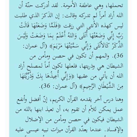
تحملها، وهي عاطفة الأمومة. لقد أدركت حنّة أن
الله أراد أمراً لم تدركه وقالت: إن الذَكرَ الذي طلبت
ليس كهذه الأنثى التي رزقت ﴿فَلَمَّا وَضَعَتْهَا قَالَتْ
رَبِّ إِنِّي وَضَعْتُهَا أُنْثَى وَاللهُ أَعْلَمُ بِمَا وَضَعَتْ وَلَيْسَ
الذَّكَرُ كَالأنْثَى وَإِنِّي سَمَّيْتُهَا مَرْيَمَ﴾ (آل عمران:
36). والمهم أن تكون في حصن ومأمن من
الشيطان هي وذريتها، فلعلها تكون أماً لمصلح أراد
الله أن يأتي من عقبها ﴿وَإِنِّي أُعِيذُهَا بِكَ وَذُرِّيَّتَهَا
مِنَ الشَّيْطَانِ الرَّجِيمِ﴾ (آل عمران: 36).
وهنا درس آخر يقدمه القرآن الكريم، إنّ أفضل وأنفع
عمل يمكن للأم أن تقوم به، أن تعيذ ابنها بالله من
الشيطان فيكون في حصن ومأمن من الإضلال
والإفساد. عندما يعدّد القرآن ميزات نبيه عيسى عليه