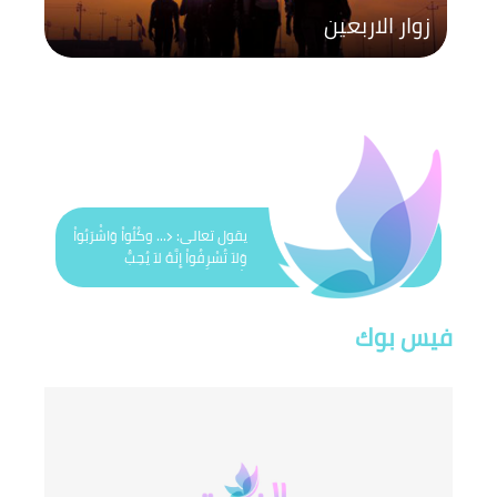
زوار الاربعين
يقول تعالى: ﴿... وكُلُواْ وَاشْرَبُواْ
وَلاَ تُسْرِفُواْ إِنَّهُ لاَ يُحِبُّ
الْمُسْرِفِينَ﴾
فيس بوك