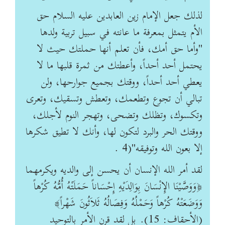
لذلك جعل الإمام زين العابدين عليه السلام حق
الأم يتمثل بمعرفة ما عانته في سبيل تربية ولدها
"وأما حق أمك، فأن تعلم أنها حملتك حيث لا
يحتمل أحد أحداً، وأعطتك من ثمرة قلبها ما لا
يعطي أحد أحداً، ووقتك بجميع جوارحها، ولن
تبالي أن تجوع وتطعمك، وتعطش وتسقيك، وتعرى
وتكسوك، وتظلك وتضحى، وتهجر النوم لأجلك،
ووقتك الحر والبرد لتكون لها، وأنك لا تطيق شكرها
إلا بعون الله وتوفيقه"(4 .
لقد أمر الله الإنسان أن يحسن إلى والديه ويكرمهما
﴿وَوَصَّيْنَا الإِنْسَانَ بِوَالِدَيْهِ إِحْسَاناً حَمَلَتْهُ أُمُّهُ كُرْهاً
وَوَضَعَتْهُ كُرْهاً وَحَمْلُهُ وَفِصَالُهُ ثَلاَثُونَ شَهْراً﴾
(الأحقاف: 15). بل لقد قرن الأمر بالتوحيد