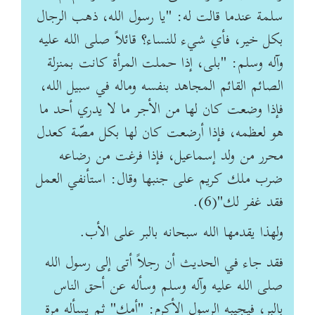
سلمة عندما قالت له: "يا رسول الله، ذهب الرجال
بكل خير، فأي شي‏ء للنساء؟ قائلاً صلى الله عليه
وآله وسلم: "بلى، إذا حملت المرأة كانت بمنزلة
الصائم القائم المجاهد بنفسه وماله في سبيل الله،
فإذا وضعت كان لها من الأجر ما لا يدري أحد ما
هو لعظمه، فإذا أرضعت كان لها بكل مصّة كعدل
محرر من ولد إسماعيل، فإذا فرغت من رضاعه
ضرب ملك كريم على جنبها وقال: استأنفي العمل
فقد غفر لك"(6).
ولهذا يقدمها الله سبحانه بالبر على الأب.
فقد جاء في الحديث أن رجلاً أتى إلى رسول الله
صلى الله عليه وآله وسلم وسأله عن أحق الناس
بالبر، فيجيبه الرسول الأكرم: "أمك" ثم يسأله مرة