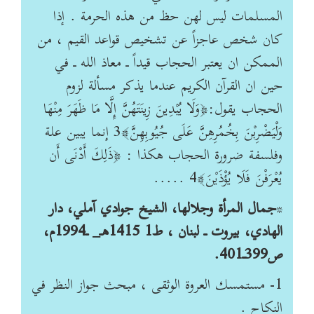
المسلمات ليس لهن حظ من هذه الحرمة . إذا
كان شخص عاجزاً عن تشخيص قواعد القيم ، من
الممكن ان يعتبر الحجاب قيداً ـ معاذ الله ـ في
حين ان القرآن الكريم عندما يذكر مسألة لزوم
الحجاب يقول:﴿وَلَا يُبْدِينَ زِينَتَهُنَّ إِلَّا مَا ظَهَرَ مِنْهَا
وَلْيَضْرِبْنَ بِخُمُرِهِنَّ عَلَى جُيُوبِهِنَّ﴾3 إنما يبين علة
وفلسفة ضرورة الحجاب هكذا : ﴿ذَلِكَ أَدْنَى أَن
يُعْرَفْنَ فَلَا يُؤْذَيْنَ﴾4 .....
*
جمال المرأة وجلالها، الشيخ جوادي آملي، دار
الهادي، بيروت ـ لبنان ، ط1 1415هـ_ ـ1994م،
ص399ـ401.
1- مستمسك العروة الوثقى ، مبحث جواز النظر في
النكاح .