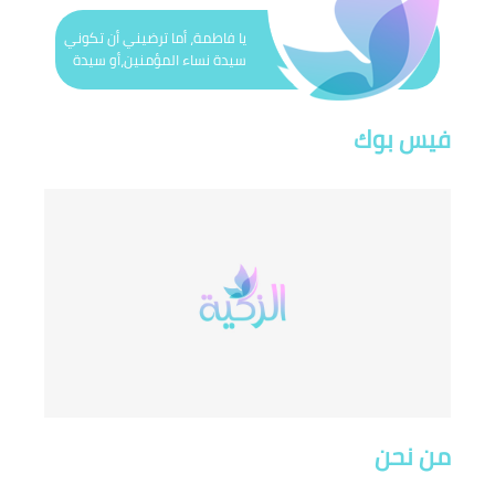
يا فاطمة، أما ترضيني أن تكوني
سيدة نساء المؤمنين،أو سيدة
نساء هذه الأمّة’(الرسول الأكرم)
فيس بوك
من نحن