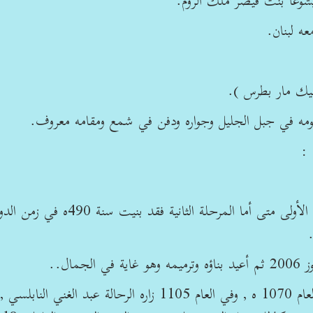
شوعا بنت قيصر ملك الروم.
ه لبنان.
 :
2. العليا :بنيت على مرحلتين ولا نعرف المرحلة الأولى متى أما المرحلة الثانية فقد بنيت سنة 490ه ف
.
ال..
* زاره السيد بدر الدين بن أحمد الأنصاري قبل العام 1070 ه , وفي العام 1105 زاره الرحالة عبد الغني 