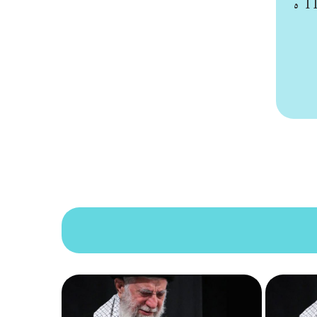
الشيخ علي خاتون (1105 ه ) بالمقام وسكن بقربه , كذلك فعل الشيخ علي بن زهر الدين الشمعي العاملي 1118 ه