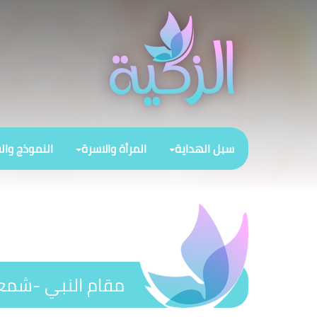
سبل الهداية
المرأة والاسرة
النموذج وال
مقام النبي -شمع