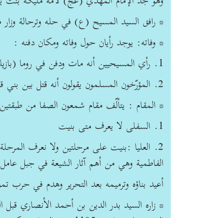
وهو جد الإمام المهدي (عج) لأمه مليكة بنت ي
* رافق السيد المسيح (ع) في حله وترحالة وزار مع
* وفاته: يوجد رأيان حول وفاته ومكان دفنه :
1. رأي المسيحيين أنه مات ودفن في روما (بازيليك مار بطرس ).
2. المؤرّخون المسلمون يقولون أنه قتل بين بني قومه في جبل الجليل وجواره ودفن في شمع ومقامه معروف.
* المقام : يتألّف مقام شمعون الصفا من طبقتين
1. السفلى لا يعرف متى بنيت
الفاطمية وهي من أهم آثار الشيعة في جبل عامل
أعيد بناؤه وترميمه بعد التحرير وهدم في حرب تموز 2006 ثم أعيد بناؤه وترميمه وهو غاية في الجم