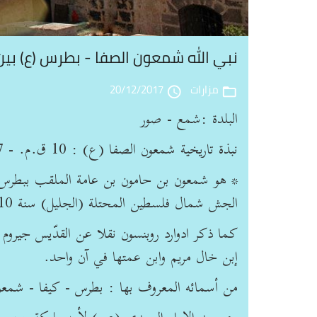
نبي الله شمعون الصفا - بطرس (ع) بين
مزارات
20/12/2017
access_time
folder_open
البلدة :شمع - صور
نبذة تاريخية شمعون الصفا (ع) : 10 ق.م. - 67 م = 77 سنة عمره
* هو شمعون بن حامون بن عامة الملقب ببطرس, و
الجش شمال فلسطين المحتلة (الجليل) سنة 10 ق.م.
كما ذكر ادوارد روبنسون نقلا عن القدّيس جيروم
إبن خال مريم وابن عمتها في آن واحد.
من أسمائه المعروف بها : بطرس - كيفا - شمعو