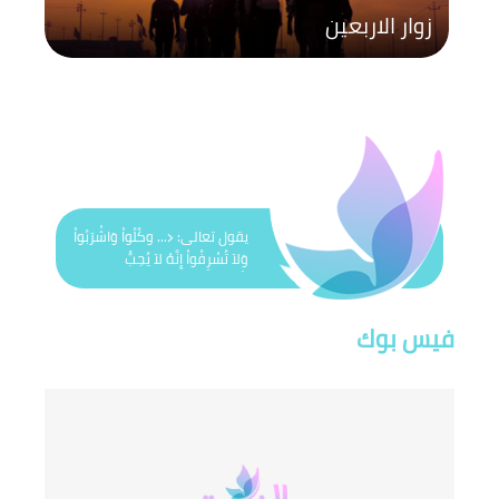
زوار الاربعين
يقول تعالى: ﴿... وكُلُواْ وَاشْرَبُواْ
وَلاَ تُسْرِفُواْ إِنَّهُ لاَ يُحِبُّ
الْمُسْرِفِينَ﴾
فيس بوك