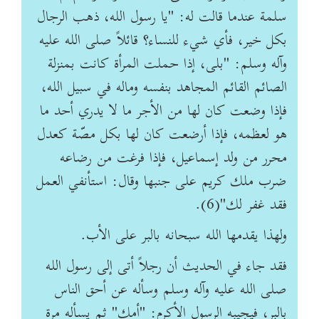
سلمة عندما قالت له: "يا رسول الله، ذهب الرجال
بكل خير، فأي شي‏ء للنساء؟ قائلاً صلى الله عليه
وآله وسلم: "بلى، إذا حملت المرأة كانت بمنزلة
الصائم القائم المجاهد بنفسه وماله في سبيل الله،
فإذا وضعت كان لها من الأجر ما لا يدري أحد ما
هو لعظمه، فإذا أرضعت كان لها بكل مصّة كعدل
محرر من ولد إسماعيل، فإذا فرغت من رضاعه
ضرب ملك كريم على جنبها وقال: استأنفي العمل
فقد غفر لك"(6).
ولهذا يقدمها الله سبحانه بالبر على الأب.
فقد جاء في الحديث أن رجلاً أتى إلى رسول الله
صلى الله عليه وآله وسلم وسأله عن أحق الناس
بالبر، فيجيبه الرسول الأكرم: "أمك" ثم يسأله مرة