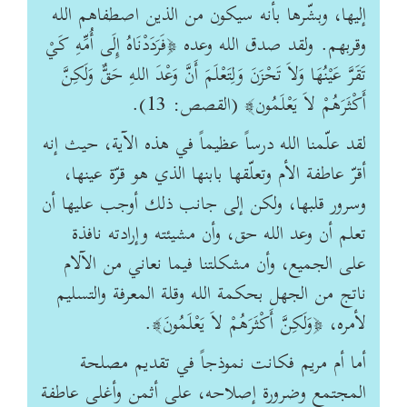
إليها، وبشّرها بأنه سيكون من الذين اصطفاهم الله
وقربهم. ولقد صدق الله وعده ﴿فَرَدَدْنَاهُ إِلَى أُمِّهِ كَيْ
تَقَرَّ عَيْنُهَا وَلاَ تَحْزَنَ وَلِتَعْلَمَ أَنَّ وَعْدَ اللهِ حَقٌّ وَلَكِنَّ
أَكْثَرَهُمْ لاَ يَعْلَمُون﴾ (القصص: 13).
لقد علّمنا الله درساً عظيماً في هذه الآية، حيث إنه
أقرّ عاطفة الأم وتعلّقها بابنها الذي هو قرّة عينها،
وسرور قلبها، ولكن إلى جانب ذلك أوجب عليها أن
تعلم أن وعد الله حق، وأن مشيئته وإرادته نافذة
على الجميع، وأن مشكلتنا فيما نعاني من الآلام
ناتج من الجهل بحكمة الله وقلة المعرفة والتسليم
لأمره، ﴿وَلَكِنَّ أَكْثَرَهُمْ لاَ يَعْلَمُونَ﴾.
أما أم مريم فكانت نموذجاً في تقديم مصلحة
المجتمع وضرورة إصلاحه، على أثمن وأغلى عاطفة