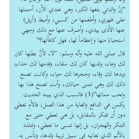
"إنّ والدتي بلغها الكبر، وهي عندي الآن، أحملها
على ظهري، وأطعمها من كسبي، وأميط (أزيل)
عنها الأذى بيدي، وأصرف عنها مع ذلك وجهي
استحياءً منها وإعظاماً لها، فهل كافأتها؟"
قال صلى الله عليه وآله وسلم: "لا، لأنّ بطنها كان
لك وعاء، وثديها كان لك سقاء، وقدمها لك حذاء،
ويدها لك وقاء، وحجرها لك حواء، وكانت تصنع
ذلك لك وهي تمنى حياتك، وأنت تصنع هذا بها
وتحب مماتها"(3) فالسبب الذي يبينه الحديث
يكمن في الدافع والغاية من هذا العمل، فالأم تعطي
دون أن تفكر بالمقابل، بل هي تعطي حتى مع
التنكر والهجران، بل إنها تنسى ما تعطي، وتتلذذ
بالألم الذي تعانيه في سبيل تربية ولدها، وتأنس به.