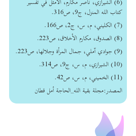
(6) الشيرازي، ناصر مكارم، الأمثل في تفسير
كتاب الله المنزل، ج‏9، ص‏316.
(7) الكليني، م، س، ج‏2، ص‏166.
(8) الصدوق، مكارم الأخلاق، ص‏223.
(9) جوادي آملي، جمال المرأة وجلالها، ص‏223.
(10) الشيرازي، م، س، ج‏9، ص‏314.
(11) الخميني، م، س، ص‏42.
المصدر:مجلة بقية الله_الحاجة أمل قطان