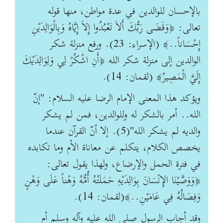
بالإحسان للوالدين في عدة مواطن، منها قوله
تعالى: ﴿وَقَضَى رَبُّكَ أَلاَ تَعْبُدُوا إِلاَ إِيَّاهُ وَبِالْوَالِدَيْنِ
إِحْسَاناً..﴾ (الإسراء: 23). ورفع منزلة شكر
الوالدين إلى منزلة شكر الله ﴿أَنِ اشْكُرْ لِي وَلِوَالِدَيْكَ
إِلَيَّ الْمَصِيرُ﴾ (لقمان: 14).
ويؤكد هذا المعنى الإمام الرضا عليه السلام: "إنّ
الله.. أمر بالشكر له وللوالدين، فمن لم يشكر
والديه لم يشكر الله"(5). إلا أنّ القرآن عندما
يخصص الكلام، يتكلم عن معاناة الأم وما تكابده
في فترة الحمل والإرضاع، ولهذا يقول تعالى:
﴿وَوَصَّيْنَا الإِنْسَانَ بِوَالِدَيْهِ حَمَلَتْهُ أُمُّهُ وَهْناً عَلَى وَهْنٍ
وَفِصَالُهُ فِي عَامَيْنِ..﴾(لقمان: 14).
وقد أجاب الرسول صلى الله عليه وآله وسلم أم