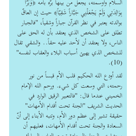
السلام وأوسمته، يجعل من بينها برّه بأمه ﴿وَبَرّاً
بِوَالِدَتِي وَلَمْ يَجْعَلْنِي جَبَّاراً شَقِيّاً﴾ حيث إن العاقّ
بوالدته يعتبر في نظر القرآن جباراً وشقياً، "فالجبار
تطلق على الشخص الذي يعتقد بأن له الحق على
الناس، ولا يعتقد أن لأحد عليه حقاً.. والشقي تقال
للشخص الذي يهيئ أسباب البلاء والعقاب لنفسه"
(10).
لقد أودع الله الحكيم قلب الأم قبساً من نور
رحمته، التي وسعت كل شي‏ء. ورحم الله الإمام
الخميني عندما قال: "فالتعبير الرقيق الوارد في
الحديث الشريف "الجنة تحت أقدام الأمهات"
حقيقة تشير إلى عظم دور الأم، وتنبه الأبناء إلى أنّ
السعادة والجنة تحت أقدام الأمهات، فعليهم أن