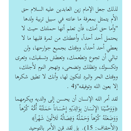
لذلك جعل الإمام زين العابدين عليه السلام حق
الأم يتمثل بمعرفة ما عانته في سبيل تربية ولدها
"وأما حق أمك، فأن تعلم أنها حملتك حيث لا
يحتمل أحد أحداً، وأعطتك من ثمرة قلبها ما لا
يعطي أحد أحداً، ووقتك بجميع جوارحها، ولن
تبالي أن تجوع وتطعمك، وتعطش وتسقيك، وتعرى
وتكسوك، وتظلك وتضحى، وتهجر النوم لأجلك،
ووقتك الحر والبرد لتكون لها، وأنك لا تطيق شكرها
إلا بعون الله وتوفيقه"(4 .
لقد أمر الله الإنسان أن يحسن إلى والديه ويكرمهما
﴿وَوَصَّيْنَا الإِنْسَانَ بِوَالِدَيْهِ إِحْسَاناً حَمَلَتْهُ أُمُّهُ كُرْهاً
وَوَضَعَتْهُ كُرْهاً وَحَمْلُهُ وَفِصَالُهُ ثَلاَثُونَ شَهْراً﴾
(الأحقاف: 15). بل لقد قرن الأمر بالتوحيد