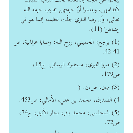
يبحثوا عن الجنة والسعادة تحت التراب المبارك
لأقدامهن، ويعلموا أنّ حرمتهن تقارب حرمة الله
تعالى، وأن رضا الباري جلّت عظمته إنما هو في
رضاهن"(11).
(1) يراجع: الخميني، روح الله: وصايا عرفانية، ص
41 42.
(2) ميرزا النوري، مستدرك الوسائل: ج‏15،
ص‏179.
(3) م،ن، ص،ن. (
4) الصدوق، محمد بن علي، الأمالي: ص‏453.
(5) المجلسي، محمد باقر، بحار الأنوار، ج‏74،
ص‏72.