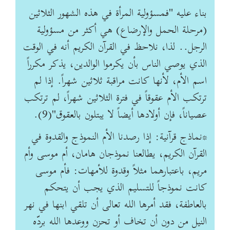
بناء عليه "فمسؤولية المرأة في هذه الشهور الثلاثين
(مرحلة الحمل والإرضاع) هي أكثر من مسؤولية
الرجل.. لذا، نلاحظ في القرآن الكريم أنه في الوقت
الذي يوصي الناس بأن يكرموا الوالدين، يذكر مكرراً
اسم الأم، لأنها كانت مراقبة ثلاثين شهراً. إذا لم
ترتكب الأم عقوقاً في فترة الثلاثين شهراً، لم ترتكب
عصياناً، فإن أولادها أيضاً لا يبتلون بالعقوق"(9).
*نماذج قرآنية: إذا رصدنا الأم النموذج والقدوة في
القرآن الكريم، يطالعنا نموذجان هامان، أم موسى وأم
مريم، باعتبارهما مثلاً وقدوة للأمهات: فأم موسى
كانت نموذجاً للتسليم الذي يجب أن يتحكم
بالعاطفة، فقد أمرها الله تعالى أن تلقي ابنها في نهر
النيل من دون أن تخاف أو تحزن ووعدها الله بردّه