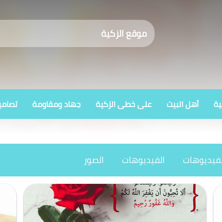
موقع الزكية
ية
أهل البيت
على خطى الزكية
جهاد ومقاومة
تصامي
لفيديوهات
الفيديوهات
الصور