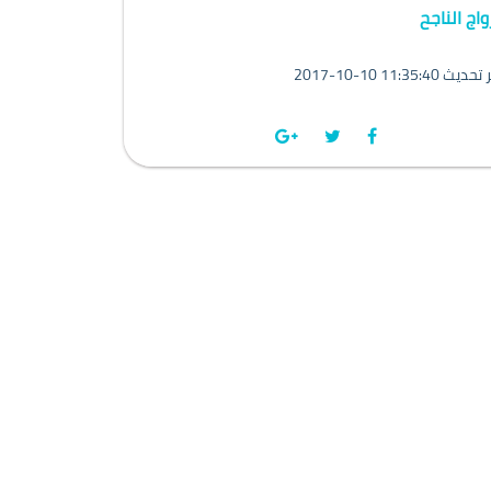
واج الناجح
201 11:35:40 آخر تحديث